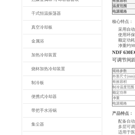
有效容积
温度范围
电源规格
干式恒温振荡器
核心特点：
真空冷却板
采用自动
使用环保型
额定功耗：
金属浴
净重约98
NDF 63
加热冷却装置
可调节间距
烧杯加热冷却装置
规格参数
外形尺寸(mm)
有效容积
制冷板
制冷温度范围
额定功率
便携式冷却器
净重
电源规格
带把手水浴锅
产品特点：
配备自动
集尘器
多层可调
适用于医