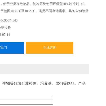
，便于分类存放物品。制冷系统使用环保型HFC制冷剂（R-
调节范围为-20℃至10-20℃，满足不同存储需求。具备自动除霜
却213W、除霜403W，电源规格为交流100V 50/60Hz
0690574546
0×800×
验室设备
6-07-14
系我们
在线咨询
、生物等领域存放检体、培养基、试剂等物品。产品