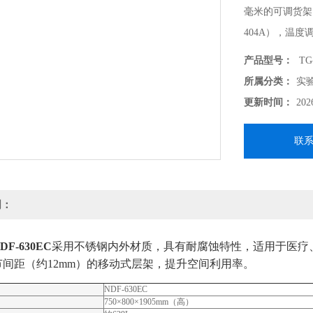
毫米的可调货架
404A），温度
功能，额定功率为冷
产品型号：
TG-
15A。整机尺寸75
所属分类：
实
更新时间：
202
联
明：
F-630EC
采用不锈钢内外材质，具有耐腐蚀特性，适用于医疗
间距（约12mm）的移动式层架，提升空间利用率。
NDF-630EC
750×800×1905mm（高）