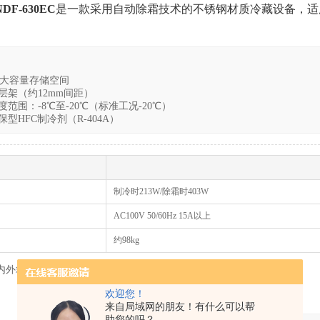
DF-630EC
是一款采用自动除霜技术的不锈钢材质冷藏设备，适
9L大容量存储空间
层架（约12mm间距）
度范围：-8℃至-20℃（标准工况-20℃）
型HFC制冷剂（R-404A）
制冷时213W/除霜时403W
AC100V 50/60Hz 15A以上
约98kg
内外箱体均采用防腐蚀不锈钢材质，符合相关行业标准。
欢迎您！
来自局域网的朋友！有什么可以帮
助您的吗？