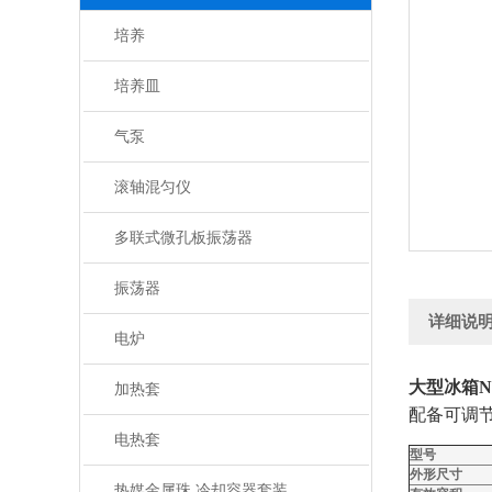
培养
培养皿
气泵
滚轴混匀仪
多联式微孔板振荡器
振荡器
详细说
电炉
大型冰箱ND
加热套
配备可调节
电热套
型号
外形尺寸
热媒金属珠 冷却容器套装