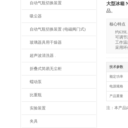
自动气瓶切换装置
大型冰箱 N
品。
吸尘器
核心特点
自动气瓶切换装置 (电磁阀门式)
约63
可调节
玻璃器具用干燥器
工作温
采用环保
超声波清洗器 .
技术参数
折叠式简易无尘柜
额定功率
蠕动泵
电源规格
比重瓶
产品重量
注：本产品
实验装置
夹具