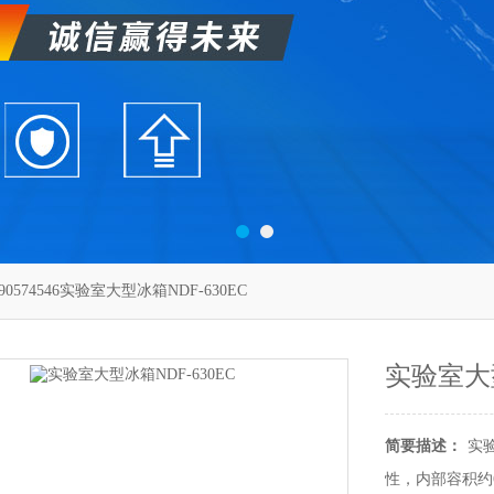
690574546实验室大型冰箱NDF-630EC
实验室大型
简要描述：
实
性，内部容积约