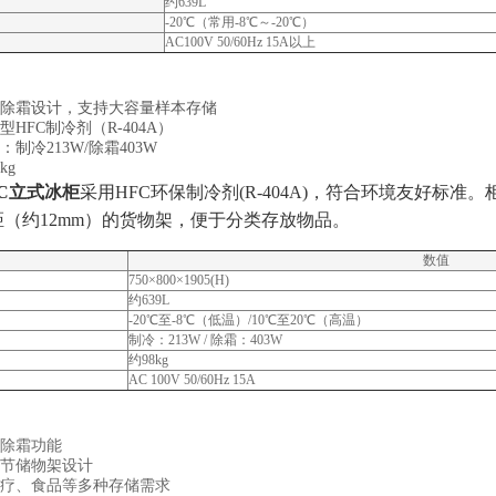
约639L
-20℃（常用-8℃～-20℃）
AC100V 50/60Hz 15A以上
除霜设计，支持大容量样本存储
HFC制冷剂（R-404A）
制冷213W/除霜403W
kg
0EC立式冰柜
采用HFC环保制冷剂(R-404A)，符合环境友好标
（约12mm）的货物架，便于分类存放物品。
数值
750×800×1905(H)
约639L
-20℃至-8℃（低温）/10℃至20℃（高温）
制冷：213W / 除霜：403W
约98kg
AC 100V 50/60Hz 15A
除霜功能
节储物架设计
疗、食品等多种存储需求