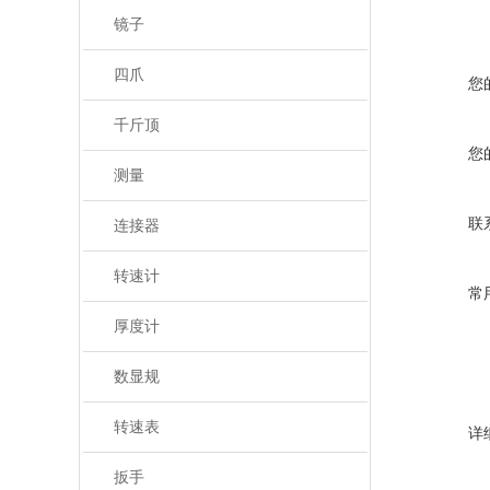
镜子
四爪
您
千斤顶
您
测量
联
连接器
转速计
常
厚度计
数显规
转速表
详
扳手