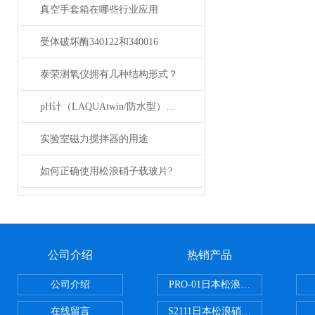
真空手套箱在哪些行业应用
受体破坏酶340122和340016
泰荣测氧仪拥有几种结构形式？
pH计（LAQUAtwin/防水型）主要用于哪里
实验室磁力搅拌器的用途
如何正确使用松浪硝子载玻片?
公司介绍
热销产品
公司介绍
PRO-01日本松浪硝子玻璃制品载
在线留言
S2111日本松浪硝子载玻片