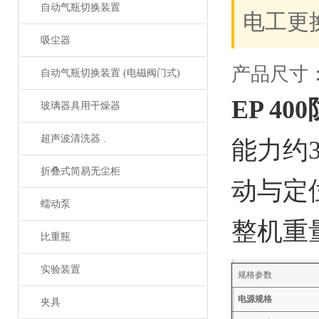
自动气瓶切换装置
电工更
吸尘器
产品尺寸：7
自动气瓶切换装置 (电磁阀门式)
EP 4
玻璃器具用干燥器
超声波清洗器 .
能力约
折叠式简易无尘柜
动与定
蠕动泵
整机重
比重瓶
实验装置
规格参数
电源规格
夹具