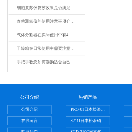
细胞复苏仪复苏效果是否满足您的实际要求？
泰荣测氧仪的使用注意事项介绍及操作规程
气体分割器在实际使用中有4大特性
干燥箱在日常使用中需要注意哪些事项？
手把手教您如何选购适合自己的日本加热板？
公司介绍
热销产品
公司介绍
PRO-01日本松浪硝子玻璃制品载
在线留言
S2111日本松浪硝子载玻片
联系我们
SGD-710C日本气体分割器