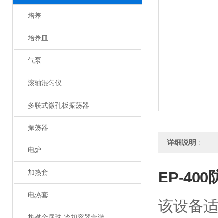
培养
培养皿
气泵
滚轴混匀仪
多联式微孔板振荡器
振荡器
详细说明：
电炉
加热套
EP-40
电热套
该设备
热媒金属珠 冷却容器套装