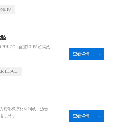
5MF10
实验
R HH-CC，配置ULPA超高效
查看详情
CR HH-CC
剂的氟化橡胶材料制成，适合
格，尺寸
查看详情
计，便于操作使用。