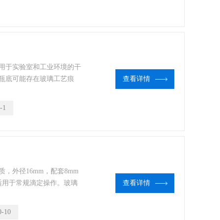
用于实验室和工业环境的干
瓶底可能存在玻璃工艺痕
查看详情
可有效处理清洗过程中的杂
-1
，外径16mm，配套8mm
适用于常规滴定操作。玻璃
查看详情
外付费）。塑料量具误差可
不适用于精密计量检测。
0-10