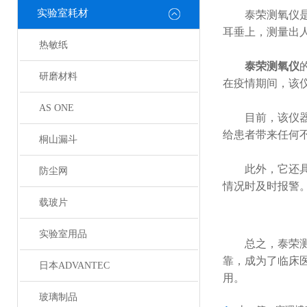
实验室耗材
泰荣测氧仪是一
耳垂上，测量出
热敏纸
泰荣测氧仪
研磨材料
在疫情期间，该
AS ONE
目前，该仪器的
给患者带来任何
桐山漏斗
此外，它还具有
防尘网
情况时及时报警
载玻片
实验室用品
总之，泰荣测氧
靠，成为了临床
日本ADVANTEC
用。
玻璃制品