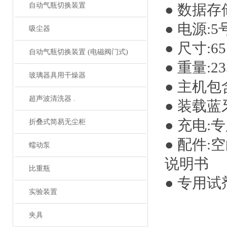
自动气瓶切换装置
● 数据存
● 电源:
吸尘器
● 尺寸:65
自动气瓶切换装置 (电磁阀门式)
● 重量:2
玻璃器具用干燥器
● 主机
超声波清洗器 .
● 装载
● 充电:
折叠式简易无尘柜
● 配件
蠕动泵
说明书
比重瓶
● 专用试剂:
实验装置
夹具