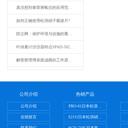
真没想到泰荣测氧仪的应用范围如此之广
如何正确使用松浪硝子载玻片?
防尘网：保护环境与设施的重要工具
叶绿素计仪仪器特点SPAD-502Plus
解密密理博表面滤膜的工作原理与性能优势
公司介绍
热销产品
公司介绍
PRO-01日本松浪硝子玻璃制品载
在线留言
S2111日本松浪硝子载玻片
联系我们
SGD-710C日本气体分割器