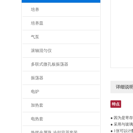
培养
培养皿
气泵
滚轴混匀仪
多联式微孔板振荡器
振荡器
详细说
电炉
特点
加热套
● 因为是寄
电热套
● 采用与玻
● 1张可以计
热媒金属珠 冷却容器套装