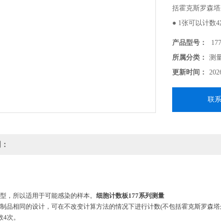
括霍克斯罗森塔
● 1张可以计数
● 使用后的包
产品型号：
177
所属分类：
测
更新时间：
202
联
明：
存型，所以适用于可能感染的样本。
细胞计数板177系列测量
璃制品相同的设计，可在不改变计算方法的情况下进行计数(不包括霍克斯罗森塔
数4次。