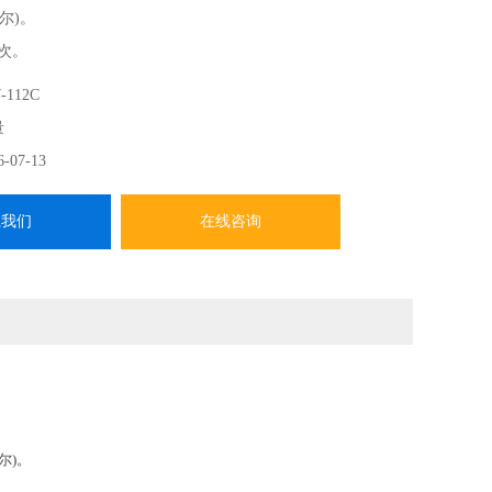
尔)。
4次。
装可以用作遮光性滑动盒。细胞计数板177系列测量
-112C
量
6-07-13
系我们
在线咨询
尔)。