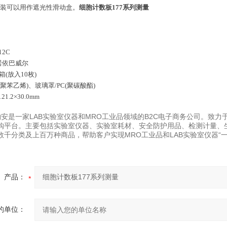
包装可以用作遮光性滑动盒。
细胞计数板177系列测量
12C
良诺依巴威尔
箱(放入10枚)
S(聚苯乙烯)、玻璃罩/PC(聚碳酸酯)
121.2×30.0mm
易购安是一家LAB实验室仪器和MRO工业品领域的B2C电子商务公司。致
购平台。主要包括实验室仪器、实验室耗材、安全防护用品、检测计量、
数千分类及上百万种商品，帮助客户实现MRO工业品和LAB实验室仪器“一
产品：
的单位：