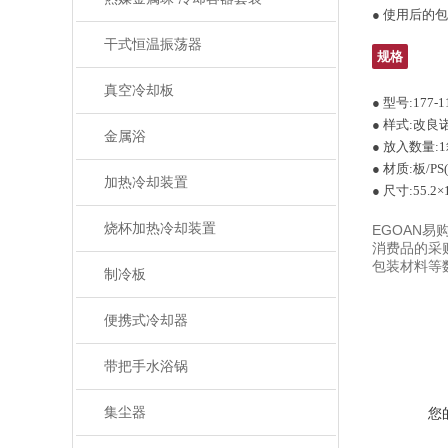
● 使用后的
干式恒温振荡器
规格
真空冷却板
● 型号:177-1
● 样式:改
金属浴
● 放入数量:1
● 材质:板/P
加热冷却装置
● 尺寸:55.2×
烧杯加热冷却装置
EGOAN
消费品的采
包装材料等
制冷板
便携式冷却器
带把手水浴锅
集尘器
您