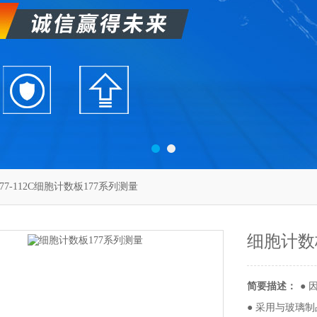
177-112C细胞计数板177系列测量
细胞计数
简要描述：
●
● 采用与玻璃