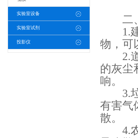
实验室设备
二、
实验室试剂
1.建
物，可
投影仪
2.道
的灰尘
响。
3.垃
有害气
散。
4.农