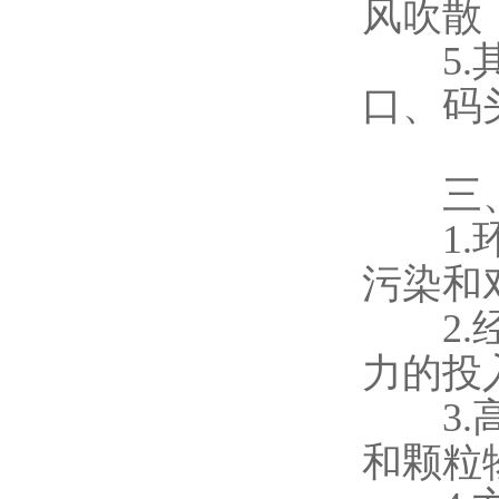
风吹散
5.其
口、码
三、
1.环
污染和
2.经
力的投
3.高
和颗粒