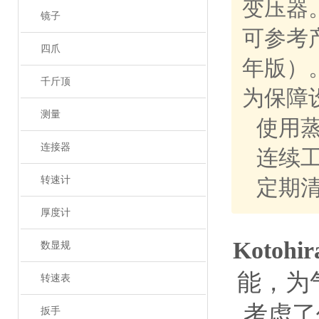
变压器
镜子
可参考产
四爪
年版）
千斤顶
为保障
测量
使用
连接器
连续工
转速计
定期
厚度计
Kotoh
数显规
能，为
转速表
考虑了
扳手