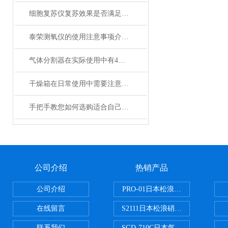
细胞复苏仪复苏效果是否满足您的实际要求？
泰荣测氧仪的使用注意事项介绍及操作规程
气体分割器在实际使用中有4大特性
干燥箱在日常使用中需要注意哪些事项？
手把手教您如何选购适合自己的日本加热板？
公司介绍
热销产品
公司介绍
PRO-01日本松浪硝子玻璃制品载
在线留言
S2111日本松浪硝子载玻片
联系我们
SGD-710C日本气体分割器