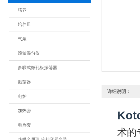
培养
培养皿
气泵
滚轴混匀仪
多联式微孔板振荡器
振荡器
详细说明：
电炉
加热套
Ko
电热套
术的
热媒金属珠 冷却容器套装