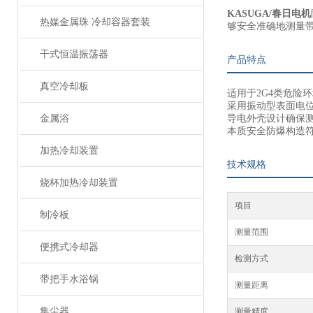
KASUGA/春日电机
热媒金属珠 冷却容器套装
够安全准确地测量
干式恒温振荡器
产品特点
真空冷却板
适用于2G4类危险
采用振动型表面电
金属浴
导电外壳设计确保
本质安全防爆构造
加热冷却装置
技术规格
烧杯加热冷却装置
项目
制冷板
测量范围
便携式冷却器
检测方式
带把手水浴锅
测量距离
集尘器
测量精度