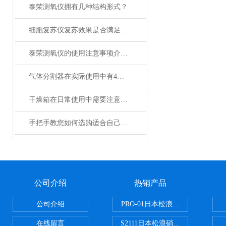
泰荣测氧仪拥有几种结构形式？
细胞复苏仪复苏效果是否满足您的实际要求？
泰荣测氧仪的使用注意事项介绍及操作规程
气体分割器在实际使用中有4大特性
干燥箱在日常使用中需要注意哪些事项？
手把手教您如何选购适合自己的日本加热板？
公司介绍
热销产品
公司介绍
PRO-01日本松浪硝子玻璃制品载
在线留言
S2111日本松浪硝子载玻片