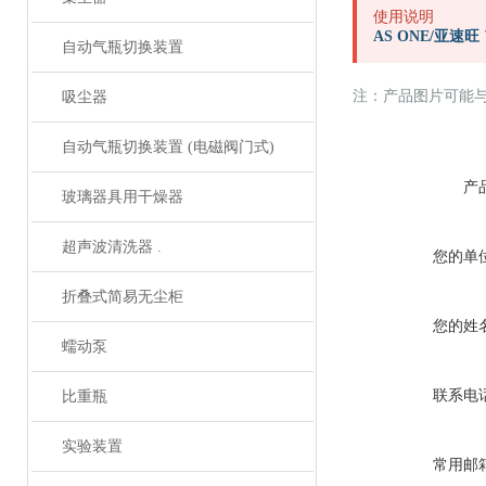
使用说明
AS ONE/亚速
自动气瓶切换装置
注：产品图片可能
吸尘器
自动气瓶切换装置 (电磁阀门式)
产
玻璃器具用干燥器
超声波清洗器 .
您的单
折叠式简易无尘柜
您的姓
蠕动泵
联系电
比重瓶
实验装置
常用邮