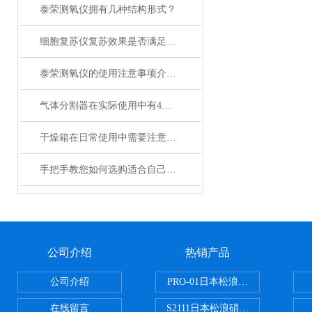
泰荣测氧仪拥有几种结构形式？
细胞复苏仪复苏效果是否满足您的实际要求？
泰荣测氧仪的使用注意事项介绍及操作规程
气体分割器在实际使用中有4大特性
干燥箱在日常使用中需要注意哪些事项？
手把手教您如何选购适合自己的日本加热板？
公司介绍
热销产品
公司介绍
PRO-01日本松浪硝子玻璃制品载
在线留言
S2111日本松浪硝子载玻片