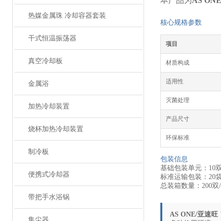
本产品为
AS O
热媒金属珠 冷却容器套装
核心规格参数
干式恒温振荡器
项目
真空冷却板
材质构成
适用性
金属浴
灭菌处理
加热冷却装置
产品尺寸
烧杯加热冷却装置
环保标准
制冷板
包装信息
基础包装单元：10双
便携式冷却器
标准运输包装：20袋
总装箱数量：200双
带把手水浴锅
AS ONE/亚速
集尘器