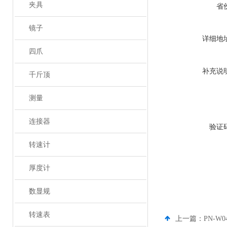
夹具
省
镜子
详细地
四爪
补充说
千斤顶
测量
连接器
验证
转速计
厚度计
数显规
转速表
上一篇：
PN-W