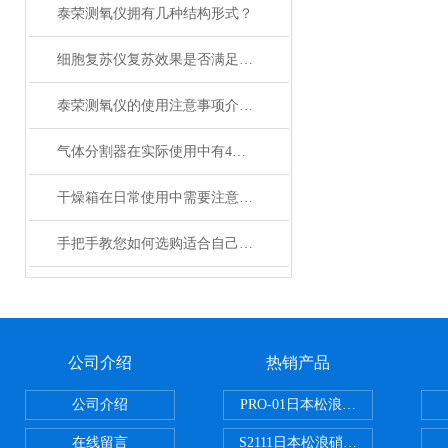
泰荣测氧仪拥有几种结构形式？
细胞复苏仪复苏效果是否满足您的实际要求？
泰荣测氧仪的使用注意事项介绍及操作规程
气体分割器在实际使用中有4大特性
干燥箱在日常使用中需要注意哪些事项？
手把手教您如何选购适合自己的日本加热板？
公司介绍
热销产品
公司介绍
PRO-01日本松浪硝子玻璃制品载
在线留言
S2111日本松浪硝子载玻片