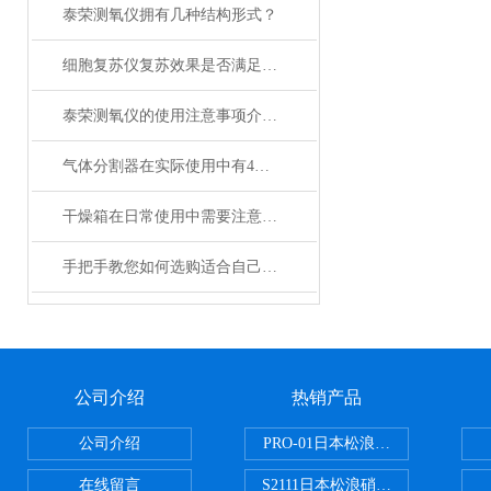
泰荣测氧仪拥有几种结构形式？
细胞复苏仪复苏效果是否满足您的实际要求？
泰荣测氧仪的使用注意事项介绍及操作规程
气体分割器在实际使用中有4大特性
干燥箱在日常使用中需要注意哪些事项？
手把手教您如何选购适合自己的日本加热板？
公司介绍
热销产品
公司介绍
PRO-01日本松浪硝子玻璃制品载
在线留言
S2111日本松浪硝子载玻片