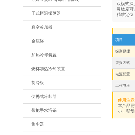
双模式探测
灵敏度可调
干式恒温振荡器
精准定位：
真空冷却板
项目
金属浴
探测原理
加热冷却装置
警报方式
烧杯加热冷却装置
电源配置
制冷板
工作电压
便携式冷却器
使用注意
本产品需
带把手水浴锅
小、移动
集尘器