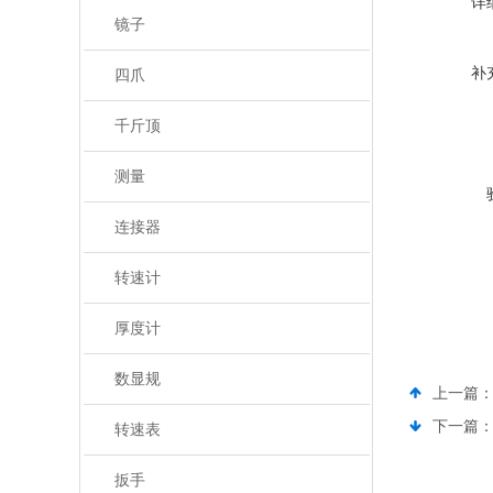
详
镜子
补
四爪
千斤顶
测量
连接器
转速计
厚度计
数显规
上一篇
下一篇
转速表
扳手