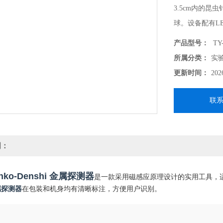
3.5cm内的昆
球。设备配有L
附），需搭配1
产品型号：
TY
所属分类：
实
更新时间：
202
联
明：
nko-Denshi 金属探测器
是一款采用磁感应原理设计的实用工具，
属探测器
在包装和机身均有清晰标注，方便用户识别。