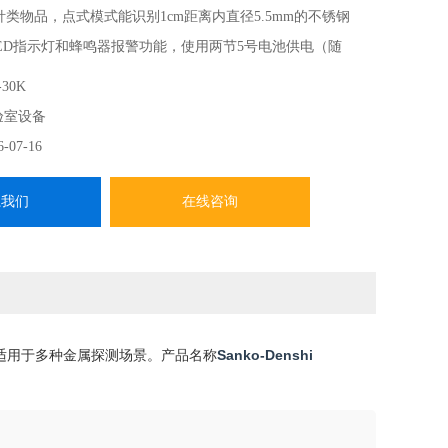
虫针类物品，点式模式能识别1cm距离内直径5.5mm的不锈钢
ED指示灯和蜂鸣器报警功能，使用两节5号电池供电（随
00V变压器使用。
-30K
验室设备
6-07-16
系我们
在线咨询
适用于多种金属探测场景。产品名称
Sanko-Denshi