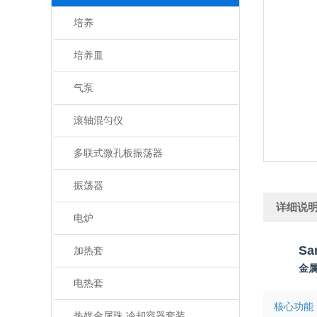
培养
培养皿
气泵
滚轴混匀仪
多联式微孔板振荡器
振荡器
详细说
电炉
Sa
加热套
金
电热套
核心功能
热媒金属珠 冷却容器套装