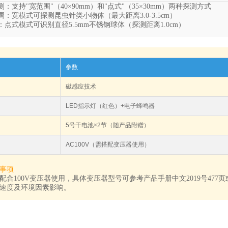
：支持"宽范围"（40×90mm）和"点式"（35×30mm）两种探测方式
：宽模式可探测昆虫针类小物体（最大距离3.0-3.5cm）
点式模式可识别直径5.5mm不锈钢球体（探测距离1.0cm）
参数
磁感应技术
LED指示灯（红色）+电子蜂鸣器
5号干电池×2节（随产品附赠）
AC100V（需搭配变压器使用）
事项
配合100V变压器使用，具体变压器型号可参考产品手册中文2019号477页
速度及环境因素影响。