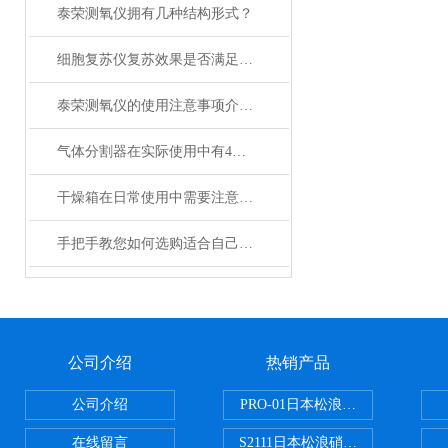
泰荣测氧仪拥有几种结构形式？
细胞复苏仪复苏效果是否满足您的实际要求？
泰荣测氧仪的使用注意事项介绍及操作规程
气体分割器在实际使用中有4大特性
干燥箱在日常使用中需要注意哪些事项？
手把手教您如何选购适合自己的日本加热板？
公司介绍
热销产品
公司介绍
PRO-01日本松浪硝子玻璃制品载
在线留言
S2111日本松浪硝子载玻片