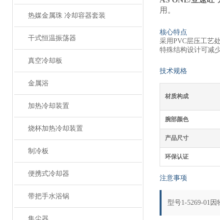
用。
热媒金属珠 冷却容器套装
核心特点
干式恒温振荡器
采用PVC层压工艺
特殊结构设计可减
真空冷却板
技术规格
金属浴
材质构成
加热冷却装置
腕部颜色
烧杯加热冷却装置
产品尺寸
制冷板
环保认证
便携式冷却器
注意事项
带把手水浴锅
型号1-5269-
集尘器