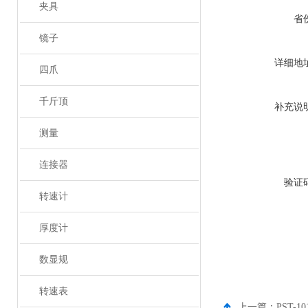
夹具
省
镜子
详细地
四爪
千斤顶
补充说
测量
连接器
验证
转速计
厚度计
数显规
转速表
上一篇：
PST-