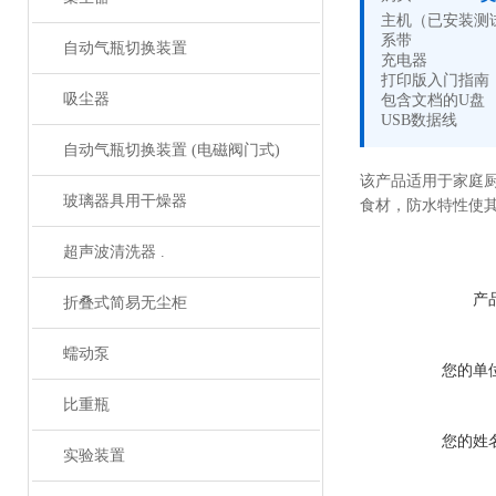
主机（已安装测
系带
自动气瓶切换装置
充电器
打印版入门指南
吸尘器
包含文档的U盘
USB数据线
自动气瓶切换装置 (电磁阀门式)
该产品适用于家庭
玻璃器具用干燥器
食材，防水特性使
超声波清洗器 .
产
折叠式简易无尘柜
蠕动泵
您的单
比重瓶
您的姓
实验装置