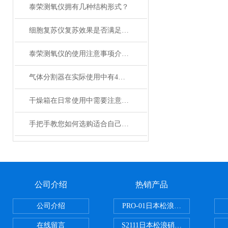
泰荣测氧仪拥有几种结构形式？
细胞复苏仪复苏效果是否满足您的实际要求？
泰荣测氧仪的使用注意事项介绍及操作规程
气体分割器在实际使用中有4大特性
干燥箱在日常使用中需要注意哪些事项？
手把手教您如何选购适合自己的日本加热板？
公司介绍
热销产品
公司介绍
PRO-01日本松浪硝子玻璃制品载
在线留言
S2111日本松浪硝子载玻片