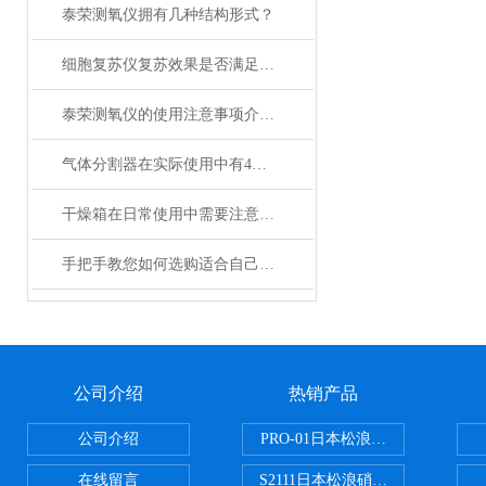
泰荣测氧仪拥有几种结构形式？
细胞复苏仪复苏效果是否满足您的实际要求？
泰荣测氧仪的使用注意事项介绍及操作规程
气体分割器在实际使用中有4大特性
干燥箱在日常使用中需要注意哪些事项？
手把手教您如何选购适合自己的日本加热板？
公司介绍
热销产品
公司介绍
PRO-01日本松浪硝子玻璃制品载
在线留言
S2111日本松浪硝子载玻片