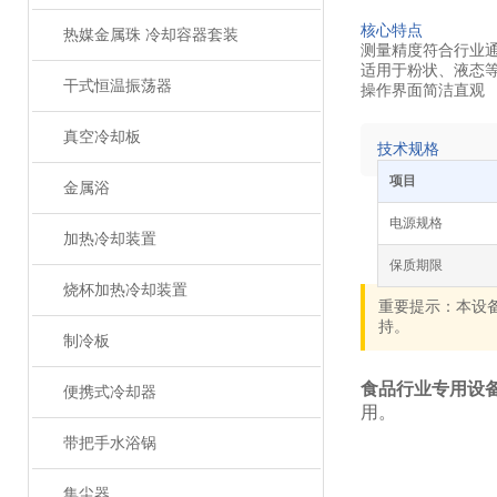
核心特点
热媒金属珠 冷却容器套装
测量精度符合行业
适用于粉状、液态
干式恒温振荡器
操作界面简洁直观
真空冷却板
技术规格
项目
金属浴
电源规格
加热冷却装置
保质期限
烧杯加热冷却装置
重要提示：本设备
持。
制冷板
食品行业专用设
便携式冷却器
用。
带把手水浴锅
集尘器