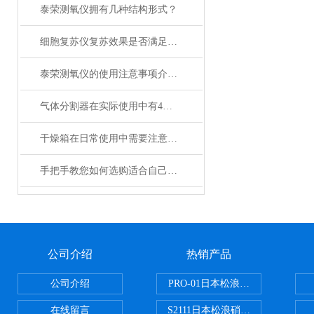
泰荣测氧仪拥有几种结构形式？
细胞复苏仪复苏效果是否满足您的实际要求？
泰荣测氧仪的使用注意事项介绍及操作规程
气体分割器在实际使用中有4大特性
干燥箱在日常使用中需要注意哪些事项？
手把手教您如何选购适合自己的日本加热板？
公司介绍
热销产品
公司介绍
PRO-01日本松浪硝子玻璃制品载
在线留言
S2111日本松浪硝子载玻片