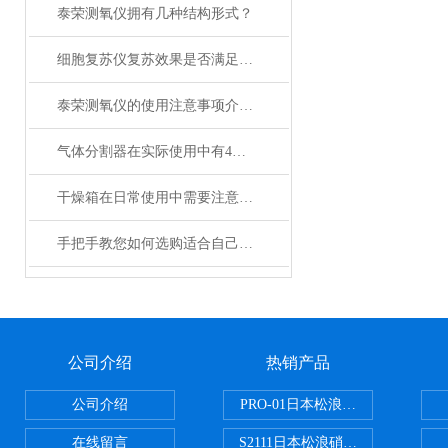
泰荣测氧仪拥有几种结构形式？
细胞复苏仪复苏效果是否满足您的实际要求？
泰荣测氧仪的使用注意事项介绍及操作规程
气体分割器在实际使用中有4大特性
干燥箱在日常使用中需要注意哪些事项？
手把手教您如何选购适合自己的日本加热板？
公司介绍
热销产品
公司介绍
PRO-01日本松浪硝子玻璃制品载
在线留言
S2111日本松浪硝子载玻片