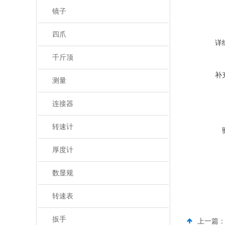
镜子
四爪
详
千斤顶
补
测量
连接器
转速计
厚度计
数显规
转速表
扳手
上一篇