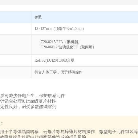
参数
13×127mm（顶端半径φ1.5mm）
C20-0215/PFA（氟树脂）
C20-06F12/玻璃强化PP（聚丙烯）
RoHS2(EU)2015/863合规
符合人体工学，便于精确操作
材质可减少静电产生，保护敏感元件
计适合处理0.1mm级薄片材料
稳定性良好，耐受多数酸碱溶剂
：
适用于半导体晶圆转移、云母片等易碎薄片材料操作、微型电子元件组装等
效降低操作过程中对精密部件造成的损伤风险。