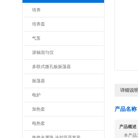
培养
培养皿
气泵
滚轴混匀仪
多联式微孔板振荡器
振荡器
详细说
电炉
产品名称：F
加热套
电热套
产品概述
本产品
热媒金属珠 冷却容器套装