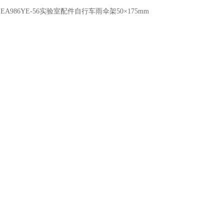
：
EA986YE-56实验室配件自行车雨伞架50×175mm