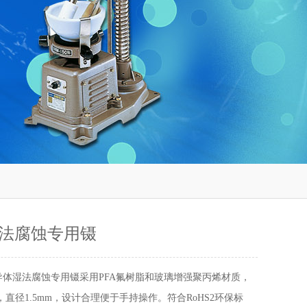
法腐蚀专用镊
导体湿法腐蚀专用镊采用PFA氟树脂和玻璃增强聚丙烯材质，
mm，直径1.5mm，设计合理便于手持操作。符合RoHS2环保标