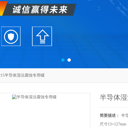
-0215半导体湿法腐蚀专用镊
半导体湿
简要描述：
半
尺寸13×127