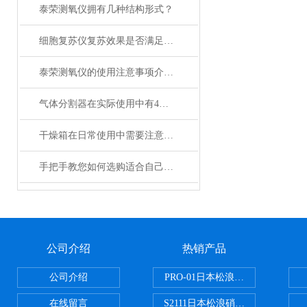
泰荣测氧仪拥有几种结构形式？
细胞复苏仪复苏效果是否满足您的实际要求？
泰荣测氧仪的使用注意事项介绍及操作规程
气体分割器在实际使用中有4大特性
干燥箱在日常使用中需要注意哪些事项？
手把手教您如何选购适合自己的日本加热板？
公司介绍
热销产品
公司介绍
PRO-01日本松浪硝子玻璃制品载
在线留言
S2111日本松浪硝子载玻片