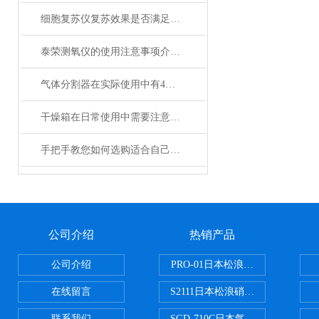
细胞复苏仪复苏效果是否满足您的实际要求？
泰荣测氧仪的使用注意事项介绍及操作规程
气体分割器在实际使用中有4大特性
干燥箱在日常使用中需要注意哪些事项？
手把手教您如何选购适合自己的日本加热板？
公司介绍
热销产品
公司介绍
PRO-01日本松浪硝子玻璃制品载
在线留言
S2111日本松浪硝子载玻片
联系我们
SGD-710C日本气体分割器