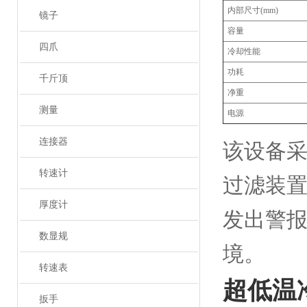
内部尺寸(mm)
镜子
容量
四爪
冷却性能
功耗
千斤顶
净重
测量
电源
连接器
该设备
转速计
过滤装
厚度计
发出警
数显规
境。
转速表
超低温冷
扳手