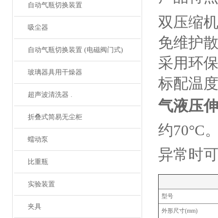
自动气瓶切换装置
双压缩
吸尘器
免维护
自动气瓶切换装置 (电磁阀门式)
采用环保
玻璃器具用干燥器
标配温
超声波清洗器 .
气液压
折叠式简易无尘柜
约70°
蠕动泵
异常时
比重瓶
实验装置
型号
夹具
外形尺寸(mm)