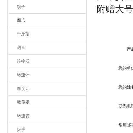
附赠大
镜子
四爪
千斤顶
测量
产
连接器
您的单
转速计
您的姓
厚度计
数显规
联系电
转速表
常用邮
扳手