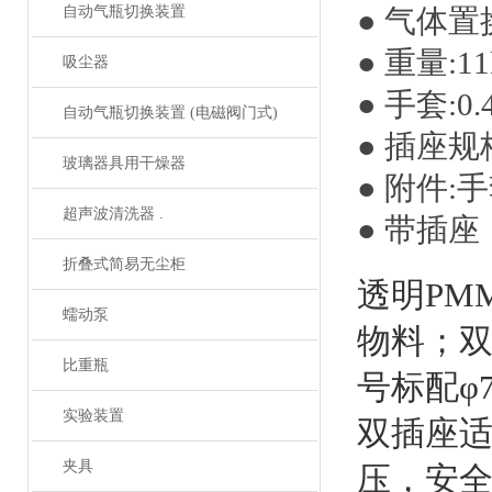
自动气瓶切换装置
● 气体置
● 重量:11
吸尘器
● 手套:0
自动气瓶切换装置 (电磁阀门式)
● 插座规格
玻璃器具用干燥器
● 附件:
超声波清洗器 .
● 带插座
折叠式简易无尘柜
透明PM
蠕动泵
物料；双
比重瓶
号标配φ
实验装置
双插座适
夹具
压，安全