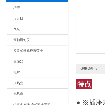
培养
培养皿
气泵
滚轴混匀仪
多联式微孔板振荡器
振荡器
详细说明：
电炉
特点
加热套
电热套
● ※插座规
热媒金属珠 冷却容器套装