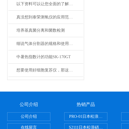
以下资料可以让您全面的了解泰荣测氧仪
真没想到泰荣测氧仪的应用范围如此之广
培养基真菌分离和菌数检测
细说气体分割器的规格和使用特长
中暑热指数计的功能SK-170GT
想要使用好细胞复苏仪，那这些资料你必须掌握
公司介绍
热销产品
公司介绍
PRO-01日本松浪硝子玻璃制品载
在线留言
S2111日本松浪硝子载玻片