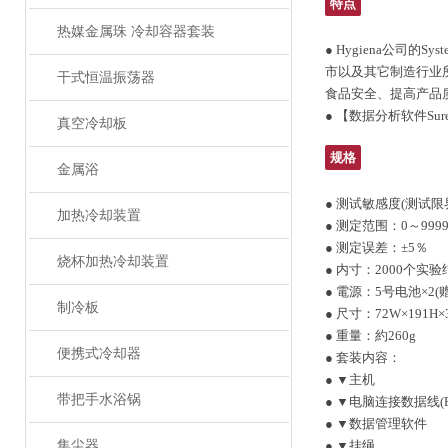
特点
热媒金属珠 冷却容器套装
● Hygiena公司
市以及其它制造行业所
干式恒温振荡器
食品安全、提高产品
● 【数据分析软件Sur
真空冷却板
规格
金属浴
● 测试敏感度(测试限界)：1
加热冷却装置
● 测定范围：0～9999
● 测定误差：±5％
烧杯加热冷却装置
● 内寸：2000个实验
● 電源：5号电池×2(
制冷板
● 尺寸：72W×191H×
● 重量：約260g
便携式冷却器
● 套装内容：
● ▼主机
带把手水浴锅
● ▼电脑连接数据线(RS
● ▼数据管理软件
集尘器
● ▼挂绳