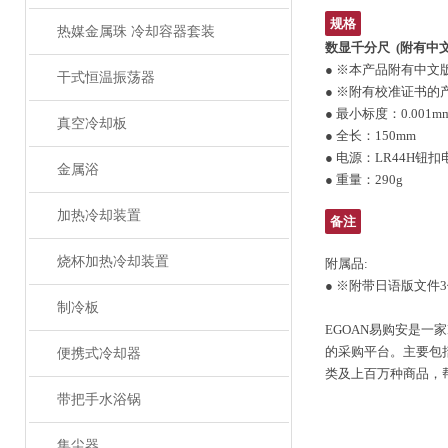
规格
热媒金属珠 冷却容器套装
数显千分尺
(附有中
● ※本产品附有中文
干式恒温振荡器
● ※附有校准证书的
● 最小标度：0.001m
真空冷却板
● 全长：150mm
● 电源：LR44H钮
金属浴
● 重量：290g
加热冷却装置
备注
烧杯加热冷却装置
附属品:
● ※附带日语版文件
制冷板
EGOAN易购安是一
的采购平台。主要包
便携式冷却器
类及上百万
带把手水浴锅
集尘器