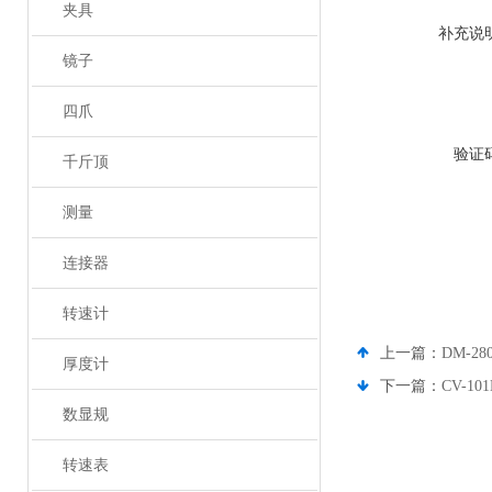
夹具
补充说
镜子
四爪
验证
千斤顶
测量
连接器
转速计
上一篇：
DM-2
厚度计
下一篇：
CV-1
数显规
转速表