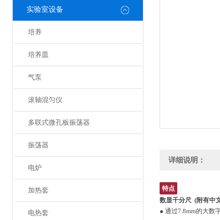
实验室设备
培养
培养皿
气泵
滚轴混匀仪
多联式微孔板振荡器
振荡器
详细说明：
电炉
特点
加热套
数显千分尺
(附有中
● 通过7.8mm的
电热套