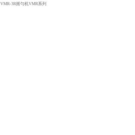
：
VMR-3R摇匀机VMR系列