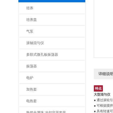
培养
培养皿
气泵
滚轴混匀仪
多联式微孔板振荡器
振荡器
详细说
电炉
特点
加热套
大型混匀仪
● 通过滚轮
电热套
● 可根据搅
● 具有转速
热媒金属珠 冷却容器套装