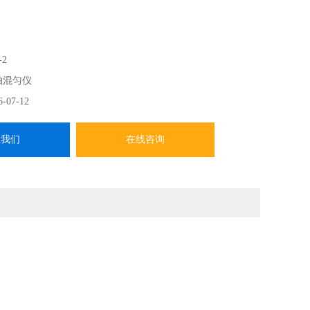
-2
起的上下运动进行搅拌。
轴混匀仪
容器改变滚轮的间隔。
6-07-12
变功能，可在希望的转速下使用。
l的容器进行搅拌。
系我们
在线咨询