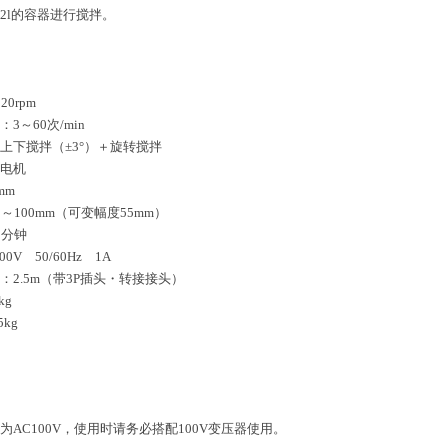
过2l的容器进行搅拌。
120rpm
3～60次/min
：上下搅拌（±3°）＋旋转搅拌
感应电机
mm
5～100mm（可变幅度55mm）
30分钟
00V 50/60Hz 1A
：2.5m（带3P插头・转接接头）
5kg
5kg
源为AC100V，使用时请务必搭配100V变压器使用。