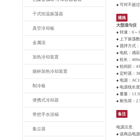
● 可对不超
干式恒温振荡器
规格
大型混匀仪
真空冷却板
● 转速：6～
● 上下振荡数：
金属浴
● 搅拌方式
● 电机：
加热冷却装置
● 轮长：400
● 轮间距：4
烧杯加热冷却装置
● 定时器：
● 电源：AC1
制冷板
● 电源线长度
● 重量：13.
便携式冷却器
● 耐负荷：2.
备注
带把手水浴锅
电源注意:
集尘器
● 该商品电