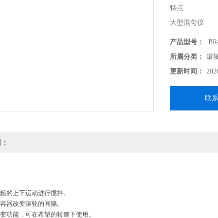
特点
大型混匀仪
产品型号：
BR
● 通过滚轮引
所属分类：
滚
● 可根据搅拌
更新时间：
202
● 具有转速可
● 可对不超过2
联
明：
引起的上下运动进行搅拌。
拌容器改变滚轮的间隔。
可变功能，可在希望的转速下使用。