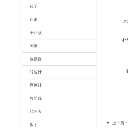
镜子
四爪
详
千斤顶
补
测量
连接器
转速计
厚度计
数显规
转速表
上一篇
扳手