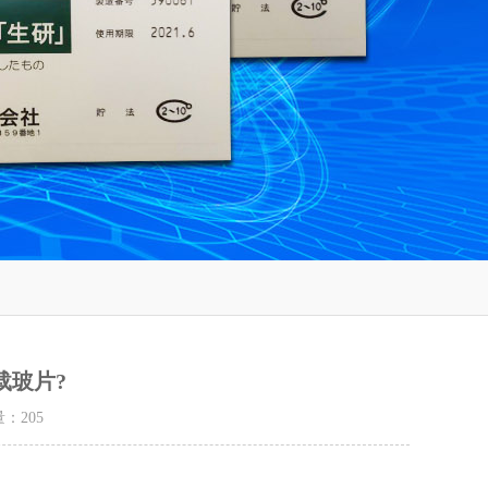
载玻片?
量：
205