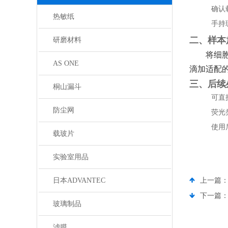
确认
热敏纸
手持
二、样本
研磨材料
将细
AS ONE
滴加适配
三、后续
桐山漏斗
可直
防尘网
荧光
使用
载玻片
实验室用品
日本ADVANTEC
上一篇
下一篇
玻璃制品
滤膜