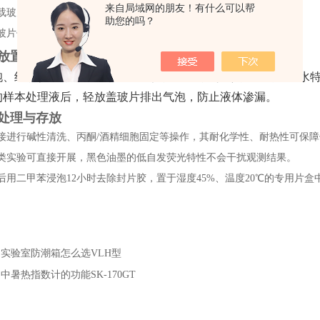
来自局域网的朋友！有什么可以帮
载玻片洁净无污渍，该系列部分型号已完成脱脂清洗，可直接取用。
助您的吗？
玻片仅接触磨砂边缘，避免指纹污染观测区域。
放置操作
胞、组织切片等样本置于载玻片指定区域，利用其130°的高疏水
的样本处理液后，轻放盖玻片排出气泡，防止液体渗漏。
处理与存放
接进行碱性清洗、丙酮/酒精细胞固定等操作，其耐化学性、耐热性可保
类实验可直接开展，黑色油墨的低自发荧光特性不会干扰观测结果。
后用二甲苯浸泡12小时去除封片胶，置于湿度45%、温度20℃的专用片盒
：
实验室防潮箱怎么选VLH型
：
中暑热指数计的功能SK-170GT