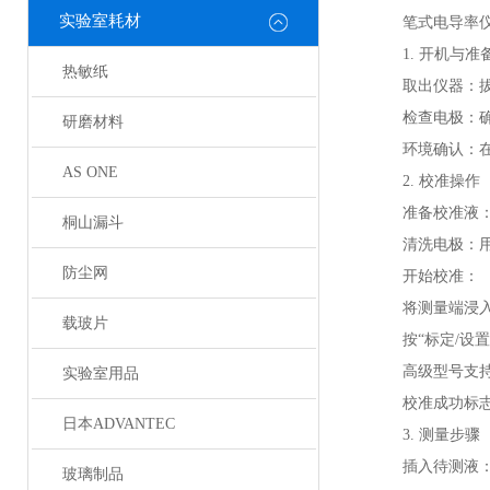
实验室耗材
笔式电导率仪
1. 开机与准
热敏纸
‌取出仪器‌
‌检查电极‌
研磨材料
‌环境确认‌
AS ONE
2. 校准操
‌准备校准液
桐山漏斗
‌清洗电极‌
防尘网
‌开始校准‌：
将测量端浸
载玻片
按“标定/设
高级型号支
实验室用品
校准成功标志
日本ADVANTEC
3. 测量步骤
‌插入待测液
玻璃制品