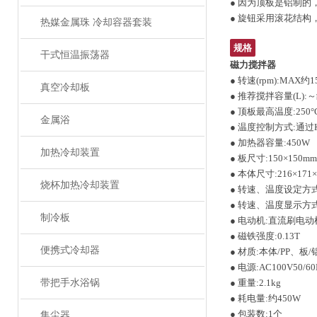
● 因为顶板是铝制
● 旋钮采用滚花结
热媒金属珠 冷却容器套装
规格
干式恒温振荡器
磁力搅拌器
● 转速(rpm):MAX约1
真空冷却板
● 推荐搅拌容量(L):～
● 顶板最高温度:250°
金属浴
● 温度控制方式:通过
● 加热器容量:450W
加热冷却装置
● 板尺寸:150×150mm
● 本体尺寸:216×171
烧杯加热冷却装置
● 转速、温度设定方
● 转速、温度显示方
制冷板
● 电动机:直流刷电动
● 磁铁强度:0.13T
便携式冷却器
● 材质:本体/PP、板/
● 电源:AC100V50/60
带把手水浴锅
● 重量:2.1kg
● 耗电量:约450W
● 包装数:1个
集尘器