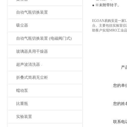
● ※未附带转子。
自动气瓶切换装置
EGOAN
易购安是一家
L
吸尘器
台。主要包括实验室仪
助客户实现
MRO
工业
自动气瓶切换装置 (电磁阀门式)
玻璃器具用干燥器
超声波清洗器 .
产
折叠式简易无尘柜
您的单
蠕动泵
比重瓶
您的姓
实验装置
联系电