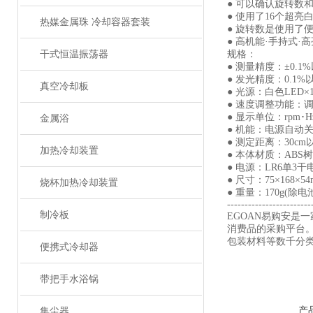
● 可以确认旋转数
● 使用了16个超
热媒金属珠 冷却容器套装
● 旋转数是使用了
● 高机能·手持式·
干式恒温振荡器
规格：
● 测量精度：±0.1%以内
● 发光精度：0.1%
真空冷却板
● 光源：白色LED×
● 速度调整功能：
● 显示单位：rpm･H
金属浴
● 机能：电源自动
● 测定距离：30cm
加热冷却装置
● 本体材质：ABS
● 电源：LR6单3干
● 尺寸：75×168×
烧杯加热冷却装置
● 重量：170g(除电
------------------------
制冷板
EGOAN易购安是
消费品的采购平台
包装材料等数千分类
便携式冷却器
带把手水浴锅
产
集尘器