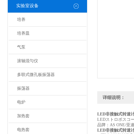
实验室设备
培养
培养皿
气泵
滚轴混匀仪
多联式微孔板振荡器
振荡器
详细说明：
电炉
LED非接触式转速
加热套
LEDストロボスコ
品牌：AS ONE/亚
电热套
LED非接触式转速