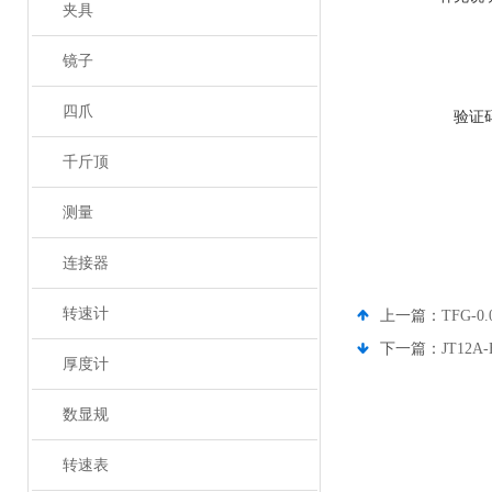
夹具
镜子
四爪
验证
千斤顶
测量
连接器
转速计
上一篇：
TFG-
下一篇：
JT12
厚度计
数显规
转速表