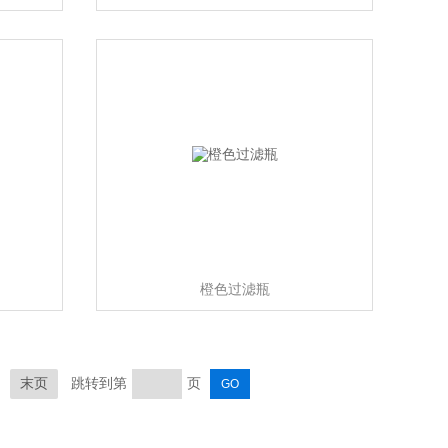
橙色过滤瓶
末页
跳转到第
页