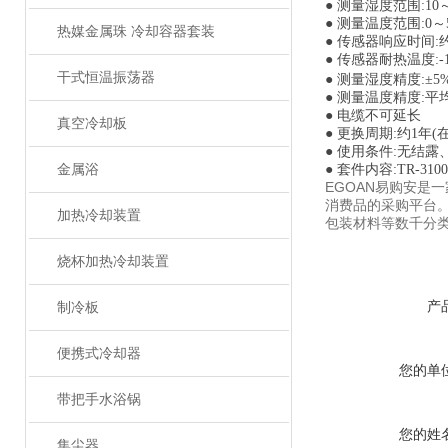
● 测量湿度范围:10～
● 测量温度范围:0～
热媒金属珠 冷却容器套装
● 传感器响应时间:约
● 传感器耐热温度:-1
干式恒温振荡器
● 测量湿度精度:±5%
● 测量温度精度:平均
● 电缆不可延长
真空冷却板
● 更换周期:约1年
● 使用条件:无结
金属浴
● 套件内容:TR-3
EGOAN易购安是
消费品的采购平台
加热冷却装置
包装材料等数千分类
烧杯加热冷却装置
产
制冷板
便携式冷却器
您的单
带把手水浴锅
您的姓
集尘器