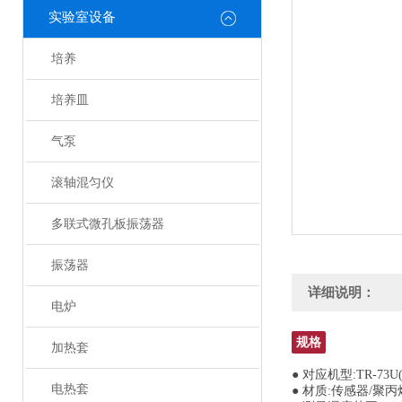
实验室设备
培养
培养皿
气泵
滚轴混匀仪
多联式微孔板振荡器
振荡器
详细说明：
电炉
规格
加热套
● 对应机型:TR-73U(
电热套
● 材质:传感器/聚