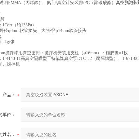
透明PMMA（丙烯酸）、阀门/真空计安装部/PC（聚碳酸酯）
真空脱泡装置
m
2段
Torr（约133Pa）
外径φ8mm软管接头、大/外径φ14mm软管接头
g
2kg/张
mm搅拌棒用真空密封・搅拌机安装用支柱（φ16mm）・硅胶盘×1枚
-4148-11高真空隔膜型干特氟隆真空泵DTC-22（耐腐蚀型）、1-671-06干
子、搅拌机
产品：
的单位：
的姓名：