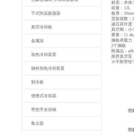
材质：本体/
容量：12L
干式恒温振荡器
板厚：20m
货架级数：
减压容许度：1
真空冷却板
真空阀：小/
重量：11.4k
搁板承载力：
金属浴
2个搁板
附属品：φ8
加热冷却装置
推荐真空泵：1
※不附带钳
烧杯加热冷却装置
制冷板
便携式冷却器
带把手水浴锅
您
集尘器
您