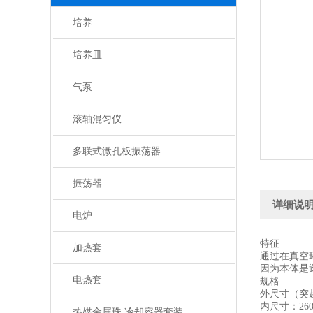
培养
培养皿
气泵
滚轴混匀仪
多联式微孔板振荡器
振荡器
详细说
电炉
特征
加热套
通过在真空
因为本体是
电热套
规格
外尺寸（突起部
内尺寸：260×
热媒金属珠 冷却容器套装