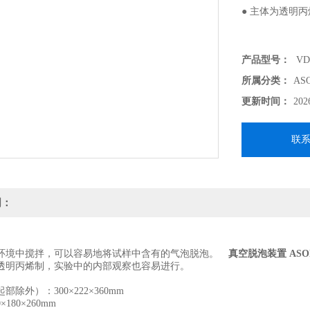
● 主体为透明
产品型号：
VD
所属分类：
AS
更新时间：
202
联
明：
环境中搅拌，可以容易地将试样中含有的气泡脱泡。
真空脱泡装置 ASO
透明丙烯制，实验中的内部观察也容易进行。
除外）：300×222×360mm
180×260mm