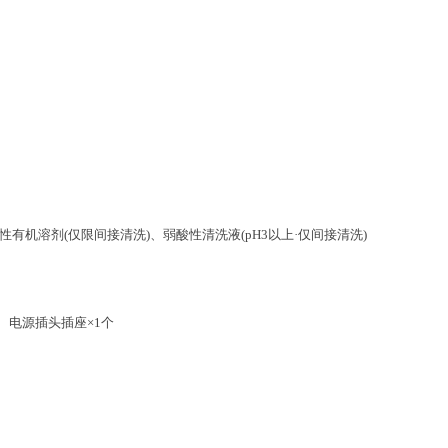
不燃性有机溶剂(仅限间接清洗)、弱酸性清洗液(pH3以上·仅间接清洗)
1个、电源插头插座×1个