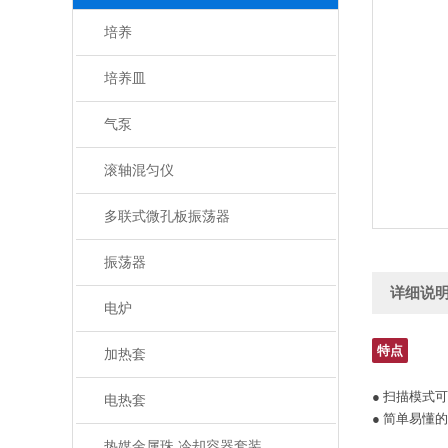
培养
培养皿
气泵
滚轴混匀仪
多联式微孔板振荡器
振荡器
详细说
电炉
特点
加热套
● 扫描模式
电热套
● 简单易懂
热媒金属珠 冷却容器套装