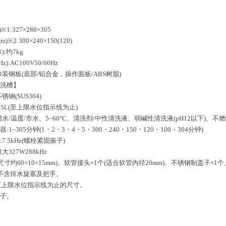
※1:327×288×305
※2:300×240×150(120)
):约7kg
Hz):AC100V50/60Hz
涂装钢板(底部/铝合金，操作面板/ABS树脂)
清洗槽】
锈钢(SUS304)
7.5L(至上限水位指示线为止)
用水/温度/市水、5~60°C、清洗剂/中性清洗液、弱碱性清洗液(pH12以下)、
:1~305分钟(1・2・3・4・5・300・240・150・120・100・304分钟)
7.5kHz(螺栓紧固振子)
大327W288kHz
(尺寸约60×10×15mm)、软管接头×1个(适合软管内径20mm)、不锈钢制盖子×
寸不含排水旋塞及把手。
内为至上限水位指示线为止的尺寸。
篮子。