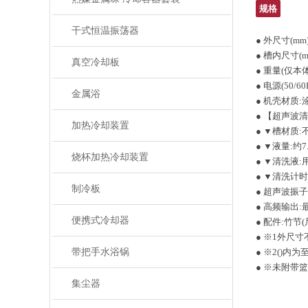
规格
干式恒温振荡器
● 外尺寸(mm)
● 槽内尺寸(mm)
真空冷却板
● 重量(仅本体
● 电源(50/60
金属浴
● 机壳材质:
● 【超声波
加热冷却装置
● ▼槽材质:不
● ▼液量:约
烧杯加热冷却装置
● ▼清洗液:
● ▼清洗计时器
制冷板
● 超声波振子:
● 高频输出:最
便携式冷却器
● 配件:竹节
● ※1外尺
带把手水浴锅
● ※2()
● ※未附带
集尘器