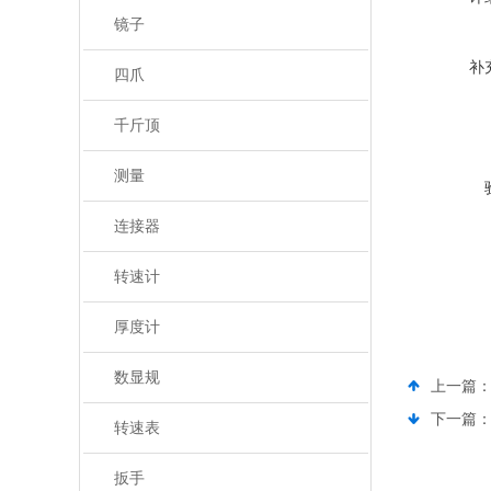
镜子
补
四爪
千斤顶
测量
连接器
转速计
厚度计
数显规
上一篇
下一篇
转速表
扳手