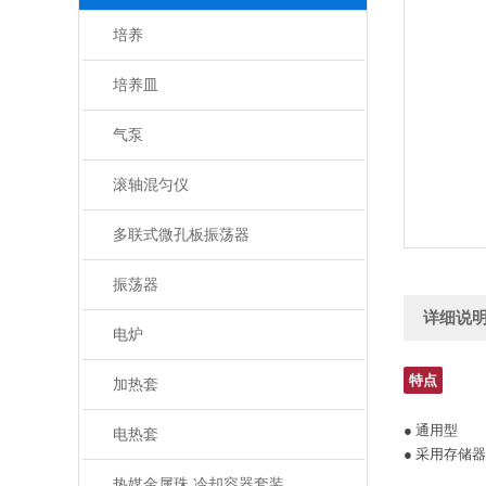
培养
培养皿
气泵
滚轴混匀仪
多联式微孔板振荡器
振荡器
详细说
电炉
特点
加热套
● 通用型
电热套
● 采用存储器
热媒金属珠 冷却容器套装