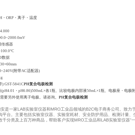
pH・ORP・离子・温度
4.000
00.0~2000.0mV
用传感器
100.0°C
00数据
230×60mm
00~240V(附带AC适配器)
kg
):GST-5841C
PH复合电极检测
液(pH4.01・pH6.86)500mL×各1瓶、比较电极内部液50mL×1瓶、电极座
定需要另外使用离子电极。请咨询。
PH复合电极检测
易购安是一家LAB实验室仪器和MRO工业品领域的B2C电子商务公司。致
购平台。主要包括实验室仪器、实验室耗材、安全防护用品、检测计量、
数千分类及上百万种商品，帮助客户实现MRO工业品和LAB实验室仪器“一