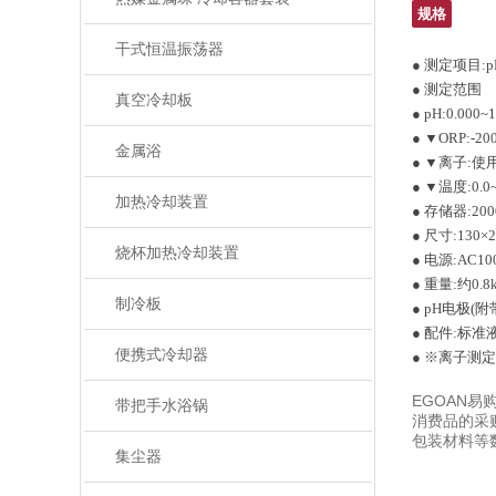
规格
干式恒温振荡器
● 测定项目:
● 测定范围
真空冷却板
● pH:0.000~1
● ▼ORP:-20
金属浴
● ▼离子:使
● ▼温度:0.0~
加热冷却装置
● 存储器:20
● 尺寸:130×
烧杯加热冷却装置
● 电源:AC1
● 重量:约0.8
制冷板
● pH电极(附带
● 配件:标准
便携式冷却器
● ※离子测
EGOAN
带把手水浴锅
消费品的采
包装材料等
集尘器