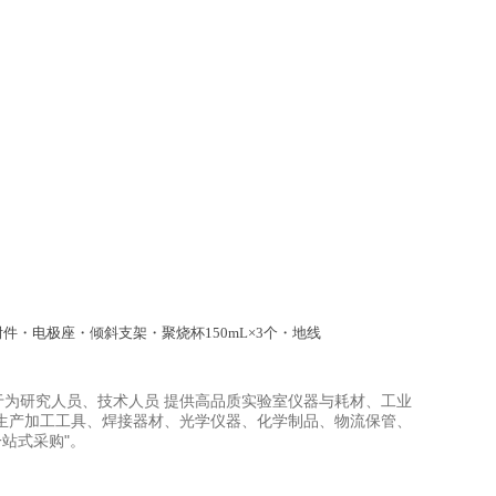
・电极附件・电极座・倾斜支架・聚烧杯150mL×3个・地线
力于为研究人员、技术人员 提供高品质实验室仪器与耗材、工业
生产加工工具、焊接器材、光学仪器、化学制品、物流保管、
站式采购"。