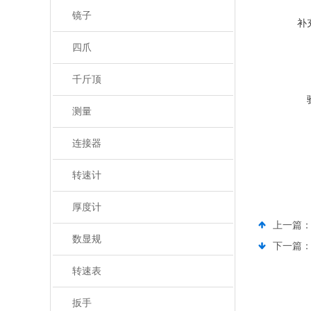
镜子
补
四爪
千斤顶
测量
连接器
转速计
厚度计
上一篇
数显规
下一篇
转速表
扳手