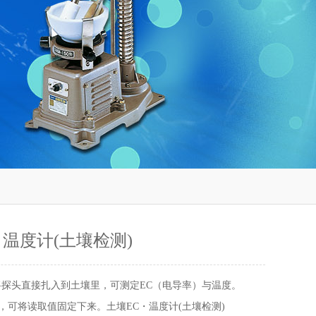
・温度计(土壤检测)
 将探头直接扎入到土壤里，可测定EC（电导率）与温度。
能，可将读取值固定下来。土壤EC・温度计(土壤检测)