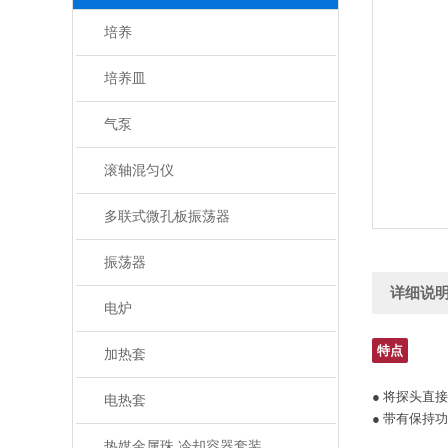
培养
培养皿
气泵
滚轴混匀仪
多联式微孔板振荡器
振荡器
详细说
电炉
特点
加热套
● 将探头直
电热套
● 带有保持
热媒金属珠 冷却容器套装