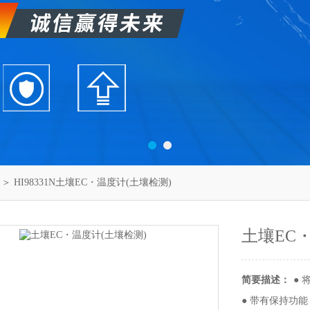
＞ HI98331N土壤EC・温度计(土壤检测)
土壤EC
简要描述：
●
● 带有保持功