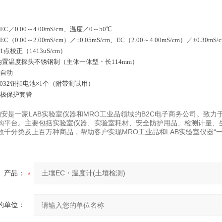
C／0.00～4.00mS/cm、温度／0～50℃
（0.00～2.00mS/cm）／±0.05mS/cm、EC（2.00～4.00mS/cm）／±0.30m
1点校正（1413uS/cm）
：内置温度探头不锈钢制（主体一体型・长114mm）
：自动
2032钮扣电池×1个（附带测试用）
电极保护套管
易购安是一家LAB实验室仪器和MRO工业品领域的B2C电子商务公司。致
购平台。主要包括实验室仪器、实验室耗材、安全防护用品、检测计量、
数千分类及上百万种商品，帮助客户实现MRO工业品和LAB实验室仪器“一
产品：
的单位：