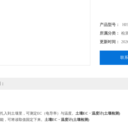
产品型号：
HI9
所属分类：
检
更新时间：
202
联
明：
接扎入到土壤里，可测定EC（电导率）与温度。
土壤EC・温度计(土壤检测)
功能，可将读取值固定下来。
土壤EC・温度计(土壤检测)