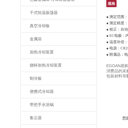
规格
干式恒温振荡器
● 测定范围：E
● 测定精度：EC
真空冷却板
● 校正：自动
● EC电极
金属浴
● 温度补偿
● 电源：CR
加热冷却装置
● 附属品：
烧杯加热冷却装置
EGOAN
消费品的采
包装材料等
制冷板
便携式冷却器
带把手水浴锅
集尘器
您