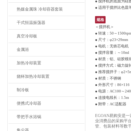
● 搅拌机的底面为硅
● 适用于搅拌比色皿
热媒金属珠 冷却容器套装
规格
干式恒温振荡器
＜搅拌机＞
● 转速：50～1500rp
真空冷却板
● 尺寸：φ23×29mm
● 电机：无铁芯电机
金属浴
● 搅拌容量：～10ml
● 材质：铝、硅胶模
加热冷却装置
● 搅拌方式：磁力旋
● 推荐搅拌子：φ2×5
烧杯加热冷却装置
● 材质：不锈钢
● 外形尺寸：86×11
制冷板
● 电源：AC100～24
● 连接电线长：1.5m
便携式冷却器
● 附带：AC适配器
EGOAN易购安是
带把手水浴锅
业消费品的采购平
管、包装材料等数千
集尘器