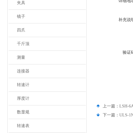
详细地
夹具
镜子
补充说
四爪
千斤顶
验证
测量
连接器
转速计
厚度计
上一篇：
LSH-
数显规
下一篇：
ULS-
转速表