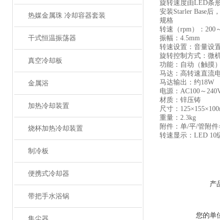
旋转速度由LED条
安装Starler Ba
热媒金属珠 冷却容器套装
规格
转速（rpm）：200～2
干式恒温振荡器
振幅：4.5mm
转速设置：音量设
旋转控制方式：微
真空冷却板
功能：自动（触摸
马达：高转速直流
马达输出：约18W
金属浴
电源：AC100～24
材质：锌压铸
加热冷却装置
尺寸：125×155×10
重量：2.3kg
附件：单/平/管附件
烧杯加热冷却装置
转速显示：LED 10
制冷板
便携式冷却器
产
带把手水浴锅
您的单
集尘器