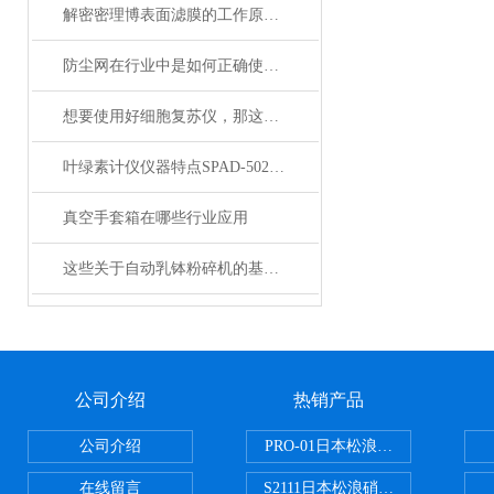
解密密理博表面滤膜的工作原理与性能优势
防尘网在行业中是如何正确使用的？
想要使用好细胞复苏仪，那这些资料你必须掌握
叶绿素计仪仪器特点SPAD-502Plus
真空手套箱在哪些行业应用
这些关于自动乳钵粉碎机的基础资料，以下有详细说明
公司介绍
热销产品
公司介绍
PRO-01日本松浪硝子玻璃制品载
在线留言
S2111日本松浪硝子载玻片