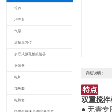
培养
培养皿
气泵
滚轴混匀仪
多联式微孔板振荡器
振荡器
详细说明：
电炉
特点
加热套
双重搅拌
电热套
● 无需
热媒金属珠 冷却容器套装