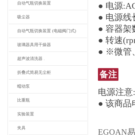
自动气瓶切换装置
● 电源:A
● 电源线
吸尘器
● 容器架
自动气瓶切换装置 (电磁阀门式)
● 转速(r
玻璃器具用干燥器
● ※微
超声波清洗器 .
备注
折叠式简易无尘柜
蠕动泵
电源注意
比重瓶
● 该商品
实验装置
夹具
EGOAN