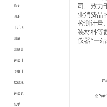
司。致力
镜子
业消费品
四爪
检测计量
千斤顶
装材料等
测量
仪器
“
一站
连接器
转速计
厚度计
产
数显规
转速表
您的单
扳手