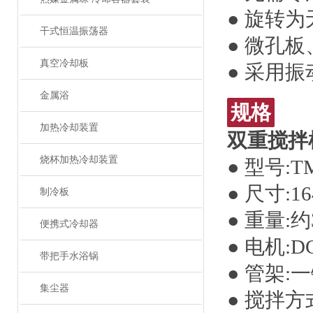
● 旋转
干式恒温振荡器
● 微孔
真空冷却板
● 采用
金属浴
规格
加热冷却装置
双重搅拌
烧杯加热冷却装置
● 型号:TM
● 尺寸:16
制冷板
● 重量:约
便携式冷却器
● 电机:
带把手水浴锅
● 管架:
集尘器
● 搅拌