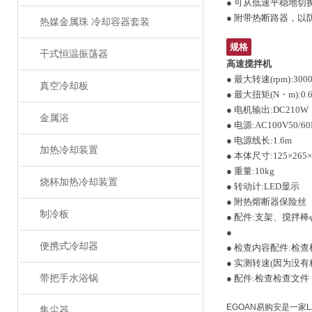
● 可从低速平稳地切
● 附带热断路器，
热媒金属珠 冷却容器套装
规格
干式恒温振荡器
高速搅拌机
● 最大转速(rpm):300
真空冷却板
● 最大扭矩(N・m):0.68
● 电机输出:DC210W
金属浴
● 电源:AC100V50/60
● 电源线长:1.6m
加热冷却装置
● 本体尺寸:125×265×
● 重量:10kg
烧杯加热冷却装置
● 转动计:LED显示
● 附热熔断器保险丝
制冷板
● 配件:支架、搅拌棒φ
●
便携式冷却器
● 检查内容配件:检
● 实测转速(因为没
带把手水浴锅
● 配件:检查检查文件
EGOAN
易购安是一家
L
集尘器