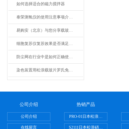
如何选择适合的磁力搅拌器
泰荣测氧仪的使用注意事项介绍及操作规程
易购安（北京）与您分享载玻片的使用方法
细胞复苏仪复苏效果是否满足您的实际要求？
防尘网在行业中是如何正确使用的？
染色装置用松浪载玻片罗氏免疫组化染色仪防脱载玻片
公司介绍
热销产品
公司介绍
PRO-01日本松浪硝子玻璃制品载
在线留言
S2111日本松浪硝子载玻片