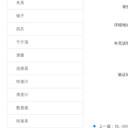
夹具
省
镜子
详细地
四爪
千斤顶
补充说
测量
连接器
验证
转速计
厚度计
数显规
转速表
上一篇：
BL-3