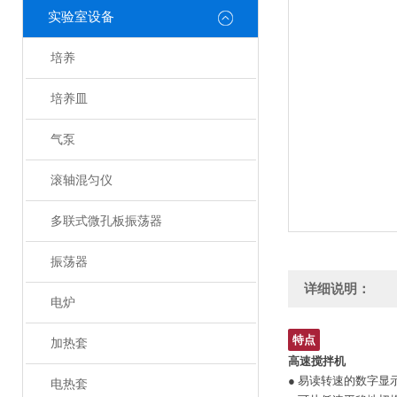
实验室设备
培养
培养皿
气泵
滚轴混匀仪
多联式微孔板振荡器
振荡器
详细说明：
电炉
特点
加热套
高速搅拌机
● 易读转速的数字显
电热套