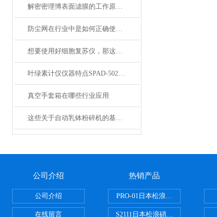
解密密理博表面滤膜的工作原理与性能优势
防尘网在行业中是如何正确使用的？
想要使用好细胞复苏仪，那这些资料你必须掌握
叶绿素计仪仪器特点SPAD-502Plus
真空手套箱在哪些行业应用
这些关于自动乳钵粉碎机的基础资料，以下有详细说明
公司介绍
热销产品
公司介绍
PRO-01日本松浪硝子玻璃制品载
在线留言
S2111日本松浪硝子载玻片