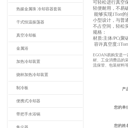
可轻松进行真空
轻便耐用，不易
热媒金属珠 冷却容器套装
能够实现1Torr
小型设计，与普
干式恒温振荡器
不占空间，轻松
规格：
真空冷却板
材质:主体/PC(聚
容许真空度:1Torr(
金属浴
EGOAN易购安是
材、工业消费品的
加热冷却装置
流保管、包装材料等
烧杯加热冷却装置
制冷板
产
便携式冷却器
您的单
带把手水浴锅
您的姓
集尘器