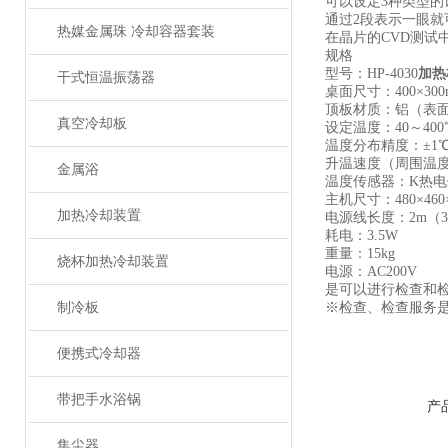
可以设定3种类型的
通过2段表示一眼
热媒金属珠 冷却容器套装
在晶片的CVD测试
规格
型号：HP-4030
加热
干式恒温振荡器
桌面尺寸：400×300
顶板材质：铝（表
真空冷却板
设定温度：40～400
温度分布精度：±1
升温速度（周围温度25
金属浴
温度传感器：K热电
主机尺寸：480×460
加热冷却装置
电源线长度：2m（
耗电：3.5W
重量：15kg
烧杯加热冷却装置
电源：AC200V
是可以进行检查和
制冷板
※检查、检查服务
便携式冷却器
带把手水浴锅
产
集尘器