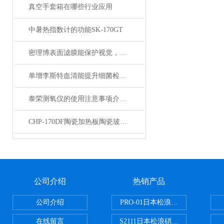
真空手套箱在哪些行业应用
中暑热指数计的功能SK-170GT
密理博表面滤膜能保护视觉，提高性能
单增李斯特血清能提升细菌检测的精准性与效率
泰荣测氧仪的使用注意事项介绍及操作规程
CHP-170DF陶瓷加热板陶瓷玻璃面板有良好的耐热性・耐药品性
公司介绍
热销产品
公司介绍
PRO-01日本松浪硝子玻璃制品载
在线留言
S2111日本松浪硝子载玻片