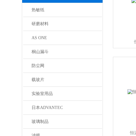
热敏纸
研磨材料
AS ONE
桐山漏斗
防尘网
载玻片
实验室用品
日本ADVANTEC
玻璃制品
恒温
滤膜