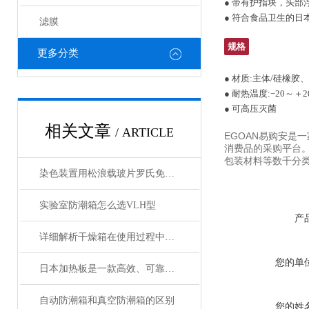
● 带有护指块，头
● 符合食品卫生的日
滤膜
规格
更多分类
● 材质:主体/硅橡胶
● 耐热温度:−20～＋2
● 可高压灭菌
相关文章
/ ARTICLE
EGOAN易购安是
消费品的采购平台
包装材料等数千分类
染色装置用松浪载玻片罗氏免疫组化染色仪防脱载玻片
实验室防潮箱怎么选VLH型
产
详细解析干燥箱在使用过程中需注意哪些事项？
您的单
日本加热板是一款高效、可靠的加热设备
自动防潮箱和真空防潮箱的区别
您的姓