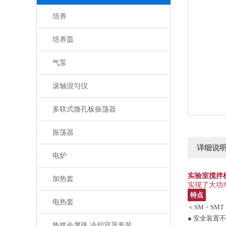
培养
培养皿
气泵
滚轴混匀仪
多联式微孔板振荡器
振荡器
详细说
电炉
实验室搅拌
加热套
实现了大功
特点
电热套
＜SM・SM
● 安全装置
热媒金属珠 冷却容器套装