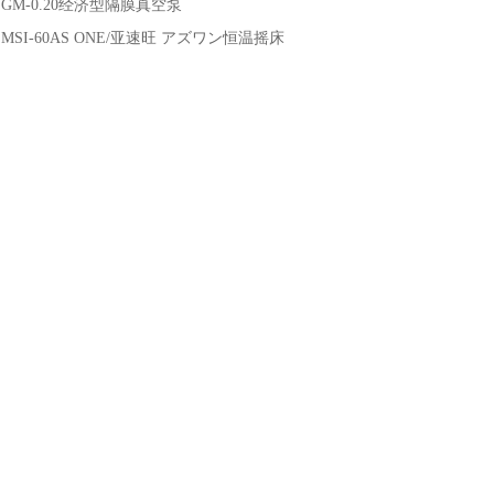
：
GM-0.20经济型隔膜真空泵
：
MSI-60AS ONE/亚速旺 アズワン恒温摇床