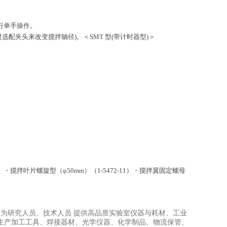
行单手操作。
选配夹头来改变搅拌轴径)。＜SMT 型(带计时器型)＞
2-13）・搅拌叶片螺旋型（φ50mm）（1-5472-11）・搅拌翼固定螺母
于为研究人员、技术人员
提供高品质实验室仪器与耗材、工业
生产加工工具、焊接器材、光学仪器、化学制品、物流保管、