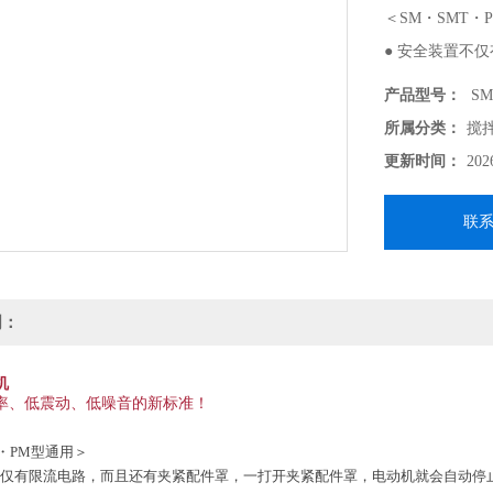
＜SM・SMT・
● 安全装置不
机就会自动停止
产品型号：
SM
● 凭借正转、
所属分类：
搅
● ON/OF
更新时间：
202
● 采用了无需
机锁定机构进行
联
明：
机
率、低震动、低噪音的新标准！
T・PM型通用＞
不仅有限流电路，而且还有夹紧配件罩，一打开夹紧配件罩，电动机就会自动停