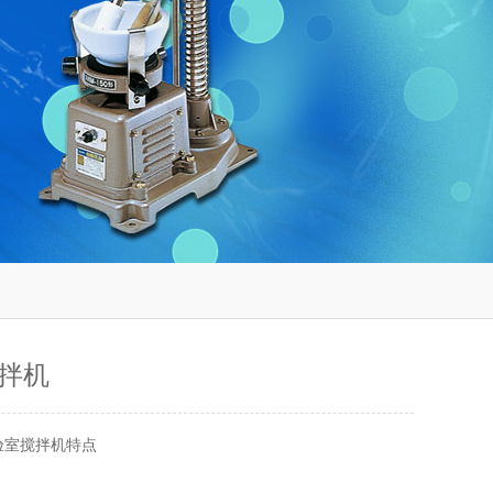
拌机
验室搅拌机特点