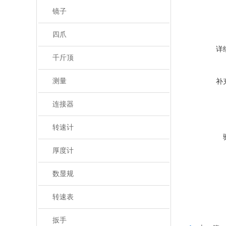
镜子
四爪
详
千斤顶
测量
补
连接器
转速计
厚度计
数显规
转速表
扳手