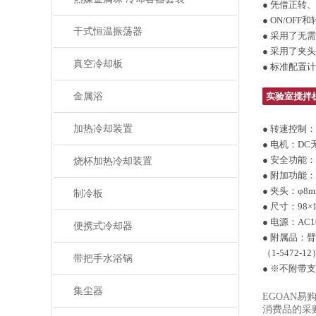
● 凭借正转
● ON/O
干式恒温振荡器
● 采用了
● 采用了夹
真空冷却板
● 标准配置
金属浴
实验室搅拌
加热冷却装置
● 转速控制
● 电机：DC
● 安全功能
烧杯加热冷却装置
● 附加功能
● 夹头：φ
制冷板
● 尺寸：98×1
● 电源：AC100
便携式冷却器
● 附属品：臂
（1-5472-12
带把手水浴锅
● ※不附带支架
集尘器
EGOAN
易
消费品的采