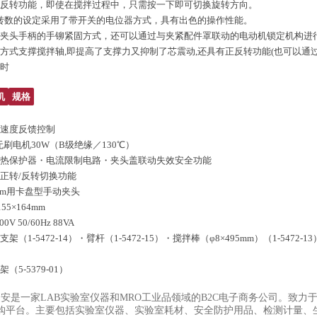
、反转功能，即使在搅拌过程中，只需按一下即可切换旋转方向。
FF和转数的设定采用了带开关的电位器方式，具有出色的操作性能。
无需夹头手柄的手铆紧固方式，还可以通过与夹紧配件罩联动的电动机锁定机构进
头方式支撑搅拌轴,即提高了支撑力又抑制了芯震动,还具有正反转功能(也可以通过
计时
机
规格
：速度反馈控制
无刷电机30W（B级绝缘／130℃）
：热保护器・电流限制电路・夹头盖联动失效安全功能
：正转/反转切换功能
8mm用卡盘型手动夹头
55×164mm
V 50/60Hz 88VA
支架（1-5472-14）・臂杆（1-5472-15）・搅拌棒（φ8×495mm）（1-547
）
（5-5379-01）
购安是一家
LAB
实验室仪器和
MRO
工业品领域的
B2C
电子商务公司。致力
购平台。主要包括实验室仪器、实验室耗材、安全防护用品、检测计量、