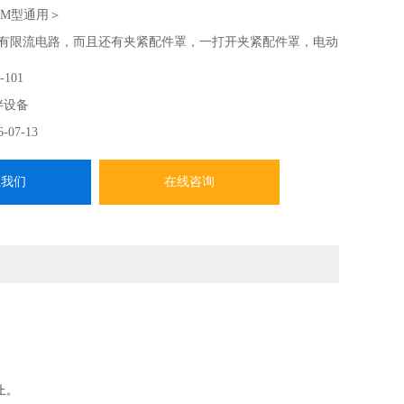
PM型通用＞
仅有限流电路，而且还有夹紧配件罩，一打开夹紧配件罩，电动
。
-101
反转功能，即使在搅拌过程中，只需按一下即可切换旋转方向。
拌设备
F和转数的设定采用了带开关的电位器方式，具有出色的操作性能。
6-07-13
夹头手柄的手铆紧固方式，还可以通过与夹紧配件罩联动的电动
单手操作。
系我们
在线咨询
止。