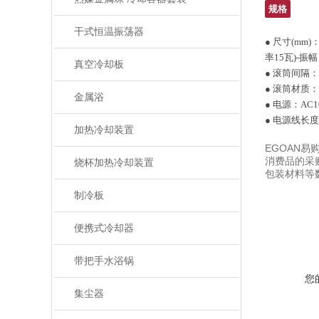
规格
干式恒温振荡器
● 尺寸(mm)
率15瓦)-振
真空冷却板
● 滚筒间隔：
● 滚筒材质：
金属浴
● 电源：AC10
● 电源线长度：
加热冷却装置
EGOAN
消费品的采
烧杯加热冷却装置
包装材料等
制冷板
便携式冷却器
带把手水浴锅
您
集尘器