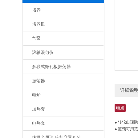
培养
培养皿
气泵
滚轴混匀仪
多联式微孔板振荡器
振荡器
详细说
电炉
特点
加热套
● 转轮出现
电热套
● 瓶颈可用
热媒金属珠 冷却容器套装