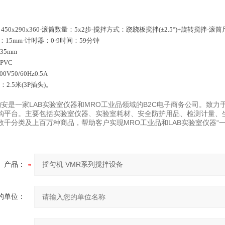
：450x290x360-滚筒数量：5x2步-搅拌方式：跷跷板搅拌(±2.5°)+旋转搅拌-滚
幅：15mm-计时器：0-9时间：59分钟
35mm
PVC
0V50/60Hz0.5A
2.5米(3P插头)。
易购安是一家LAB实验室仪器和MRO工业品领域的B2C电子商务公司。致
购平台。主要包括实验室仪器、实验室耗材、安全防护用品、检测计量、
数千分类及上百万种商品，帮助客户实现MRO工业品和LAB实验室仪器“一
产品：
的单位：