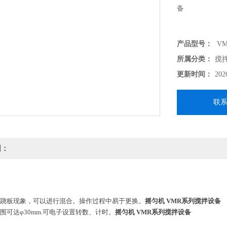
备
产品型号：
VM
所属分类：
搅
更新时间：
202
联
明：
跷跷板现象，可以进行混合。操作过程中易于更换。
摇匀机 VMR系列搅拌设备
范围可达φ30mm.可电子设置转数、计时。
摇匀机 VMR系列搅拌设备