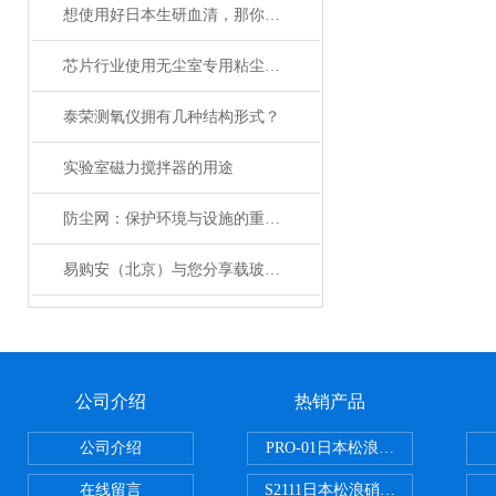
想使用好日本生研血清，那你必须要先了解它的功能
芯片行业使用无尘室专用粘尘网的核心优势
泰荣测氧仪拥有几种结构形式？
实验室磁力搅拌器的用途
防尘网：保护环境与设施的重要工具
易购安（北京）与您分享载玻片的使用方法
公司介绍
热销产品
公司介绍
PRO-01日本松浪硝子玻璃制品载
在线留言
S2111日本松浪硝子载玻片