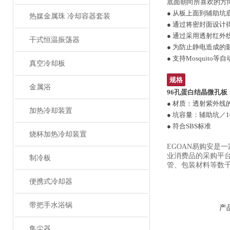
底面朝向所喜欢的方
● 从板上面到辅助
热媒金属珠 冷却容器套装
● 通过将密封面设
● 通过采用透射红外
干式恒温振荡器
● 为防止静电造成
● 支持Mosquito
真空冷却板
规格
金属浴
96孔蛋白结晶微孔板
● 材质：透射紫外线
加热冷却装置
● 坑容量：辅助坑／10
● 符合SBS标准
烧杯加热冷却装置
EGOAN易购安是
业消费品的采购平
制冷板
管、包装材料等数
便携式冷却器
带把手水浴锅
产
集尘器