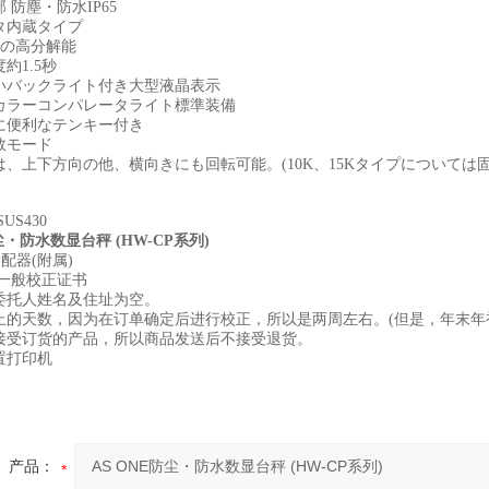
 防塵・防水IP65
タ内蔵タイプ
000の高分解能
約1.5秒
すいバックライト付き大型液晶表示
5段カラーコンパレータライト標準装備
定に便利なテンキー付き
個数モード
は、上下方向の他、横向きにも回転可能。(10K、15Kタイプについては固
US430
尘・防水数显台秤 (HW-CP系列)
适配器(附属)
带一般校正证书
的委托人姓名及住址为空。
为止的天数，因为在订单确定后进行校正，所以是两周左右。(但是，年末年
是接受订货的产品，所以商品发送后不接受退货。
置打印机
产品：