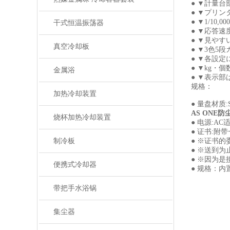
● ▼計量台部
● ▼プリン
● ▼1/10,
干式恒温振荡器
● ▼応答速度
● ▼見や
真空冷却板
● ▼3色
● ▼各設
● ▼kg・
金属浴
● ▼表示部
规格：
加热冷却装置
● 量盘材质:S
AS ONE防
烧杯加热冷却装置
● 电源:AC
● 证书:附
制冷板
● ※证书
● ※送到
● ※因为
便携式冷却器
● 规格：内
带把手水浴锅
集尘器