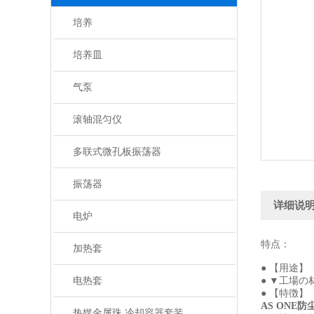
培养
培养皿
气泵
滚轴混匀仪
多联式微孔板振荡器
振荡器
详细说
电炉
特点：
加热套
● 【用途】
电热套
● ▼工場
● 【特徴】
AS ONE防
热媒金属珠 冷却容器套装