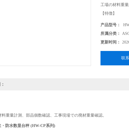
工場の材料重量
【特徴】
計量台部 防塵・
产品型号：
HW
プリンタ内蔵タ
所属分类：
AS
更新时间：
202
联
明：
の材料重量計測、部品個数確認、工事現場での廃材重量確認。
尘・防水数显台秤 (HW-CP系列)