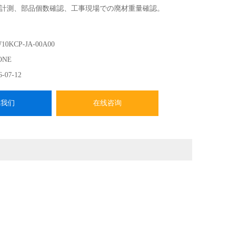
計測、部品個数確認、工事現場での廃材重量確認。
防水IP65
10KCP-JA-00A00
イプ
ONE
6-07-12
系我们
在线咨询