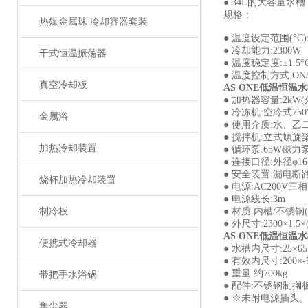
● 34L的大容量
规格：
热媒金属珠 冷却容器套装
● 温度设定范围(°C):
● 冷却能力:2300W
干式恒温振荡器
● 温度稳定度:±1.5°
● 温度控制方式:O
真空冷却板
AS ONE低温恒温
● 加热器容量:2kW
● 冷冻机:空冷式750W
金属浴
● 使用介质:水、乙
● 搅拌机:立式螺旋
加热冷却装置
● 循环泵:65W磁力泵
● 连接口径:外径φ16软
● 安全装置:漏电
烧杯加热冷却装置
● 电源:AC200V三相1
● 电源线长:3m
制冷板
● 材质:内槽/不锈钢
● 外尺寸:2300×1.5
AS ONE低温恒温
便携式冷却器
● 水槽内尺寸:25×65
● 有效内尺寸:200×-
● 重量:约700kg
带把手水浴锅
● 配件:不锈钢制搁
● ※未附电源插头
集尘器