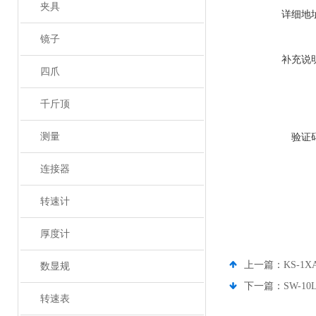
夹具
详细地
镜子
补充说
四爪
千斤顶
测量
验证
连接器
转速计
厚度计
上一篇：
KS-1
数显规
下一篇：
SW-1
转速表