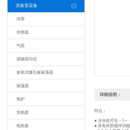
实验室设备
培养
培养皿
气泵
滚轴混匀仪
多联式微孔板振荡器
振荡器
详细说明：
电炉
特点：
加热套
● 冷水机可在－5
电热套
● 具有外部循环功