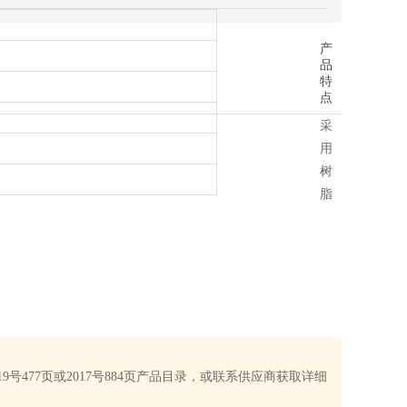
产
品
特
点
采
用
树
脂
9号477页或2017号884页产品目录，或联系供应商获取详细