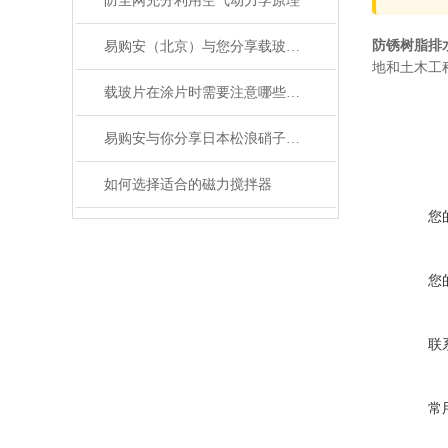
防尘网充分利用空气动力学原理
防锈树脂排
易购安（北京）与您分享载玻片的使用方法
地和土木工
载玻片在涂片时需要注意哪些问题？
易购安与你分享日本松浪硝子和玉之间的区别
如何选择适合的磁力搅拌器
您
您
联
常