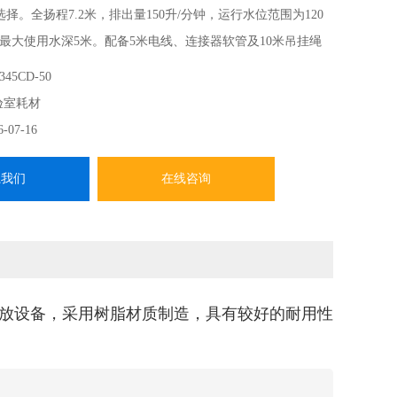
选择。全扬程7.2米，排出量150升/分钟，运行水位范围为120
，最大使用水深5米。配备5米电线、连接器软管及10米吊挂绳
178×305毫米，重量3.7公斤。内置过热保护装置，适合长时间工
345CD-50
验室耗材
6-07-16
系我们
在线咨询
放设备，采用树脂材质制造，具有较好的耐用性