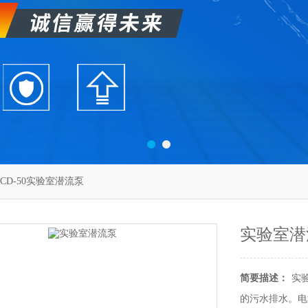
5CD-50实验室潜流泵
实验室潜
简要描述：
实
的污水排水。电源